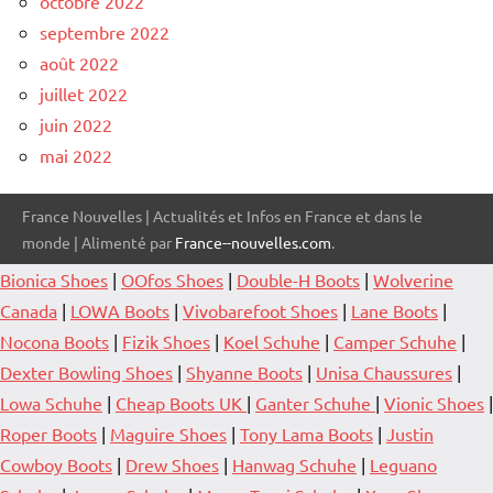
octobre 2022
septembre 2022
août 2022
juillet 2022
juin 2022
mai 2022
France Nouvelles | Actualités et Infos en France et dans le
monde | Alimenté par
France--nouvelles.com
.
Bionica Shoes
|
OOfos Shoes
|
Double-H Boots
|
Wolverine
Canada
|
LOWA Boots
|
Vivobarefoot Shoes
|
Lane Boots
|
Nocona Boots
|
Fizik Shoes
|
Koel Schuhe
|
Camper Schuhe
|
Dexter Bowling Shoes
|
Shyanne Boots
|
Unisa Chaussures
|
Lowa Schuhe
|
Cheap Boots UK
|
Ganter Schuhe
|
Vionic Shoes
|
Roper Boots
|
Maguire Shoes
|
Tony Lama Boots
|
Justin
Cowboy Boots
|
Drew Shoes
|
Hanwag Schuhe
|
Leguano