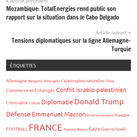
Navigation
Article précédent
Mozambique: TotalEnergies rend public son
de
rapport sur la situation dans le Cabo Delgado
l’article
Article suivant
Tensions diplomatiques sur la ligne Allemagne-
Turquie
ÉTIQUETTES
Allemagne
Catastrophes naturelles
Benyamin Netanyahu
Chine
Conflit israélo-palestinien
Commerce et Echanges
Donald Trump
Diplomatie
Criminalité
Culture
Défense
Emmanuel Macron
Espagne
Environnement
FRANCE
Gaza
FOOTBALL
Guerre Israël-
François Bayrou