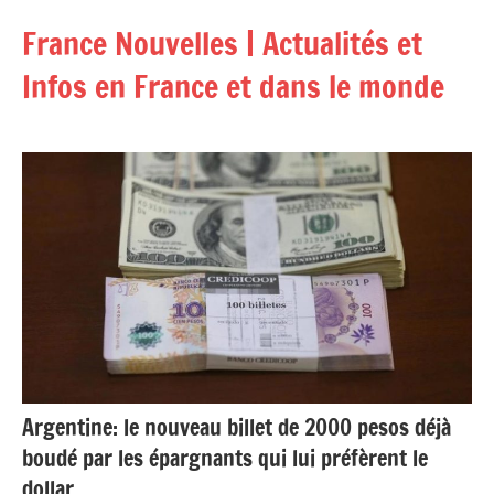
Aller
France Nouvelles | Actualités et
au
contenu
Infos en France et dans le monde
Argentine: le nouveau billet de 2000 pesos déjà
boudé par les épargnants qui lui préfèrent le
dollar