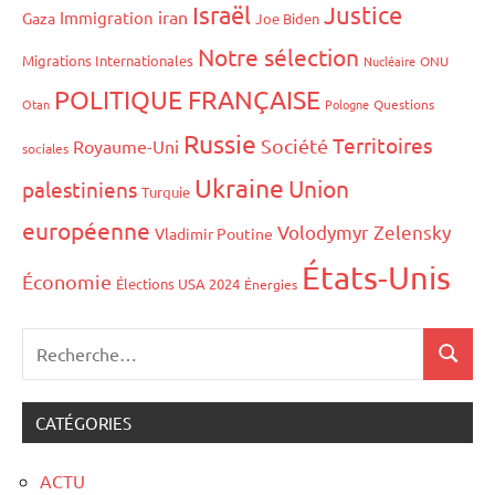
Israël
Justice
iran
Immigration
Gaza
Joe Biden
Notre sélection
Migrations Internationales
Nucléaire
ONU
POLITIQUE FRANÇAISE
Otan
Pologne
Questions
Russie
Territoires
Société
Royaume-Uni
sociales
Ukraine
Union
palestiniens
Turquie
européenne
Volodymyr Zelensky
Vladimir Poutine
États-Unis
Économie
Élections USA 2024
Énergies
CATÉGORIES
ACTU