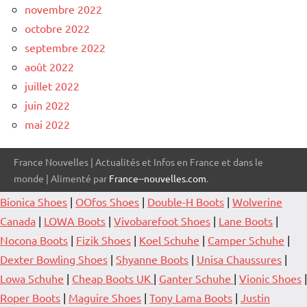
novembre 2022
octobre 2022
septembre 2022
août 2022
juillet 2022
juin 2022
mai 2022
France Nouvelles | Actualités et Infos en France et dans le
monde | Alimenté par
France--nouvelles.com
.
Bionica Shoes
|
OOfos Shoes
|
Double-H Boots
|
Wolverine
Canada
|
LOWA Boots
|
Vivobarefoot Shoes
|
Lane Boots
|
Nocona Boots
|
Fizik Shoes
|
Koel Schuhe
|
Camper Schuhe
|
Dexter Bowling Shoes
|
Shyanne Boots
|
Unisa Chaussures
|
Lowa Schuhe
|
Cheap Boots UK
|
Ganter Schuhe
|
Vionic Shoes
|
Roper Boots
|
Maguire Shoes
|
Tony Lama Boots
|
Justin