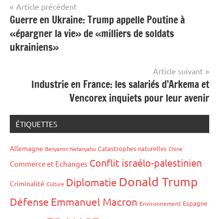
Navigation
Article précédent
Guerre en Ukraine: Trump appelle Poutine à
de
«épargner la vie» de «milliers de soldats
l’article
ukrainiens»
Article suivant
Industrie en France: les salariés d’Arkema et
Vencorex inquiets pour leur avenir
ÉTIQUETTES
Allemagne
Catastrophes naturelles
Benyamin Netanyahu
Chine
Conflit israélo-palestinien
Commerce et Echanges
Donald Trump
Diplomatie
Criminalité
Culture
Défense
Emmanuel Macron
Espagne
Environnement