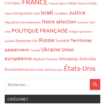
FRANCE
Gaza
FOOTBALL
Guerre Israël-
François Bayrou
Israël
Justice
iran
Immigration
Gaza
Joe Biden
Notre sélection
Migrations Internationales
Nucléaire
ONU
POLITIQUE FRANÇAISE
Otan
Pologne
Questions
Russie
Territoires
Société
Royaume-Uni
sociales
Ukraine
Union
palestiniens
Turquie
européenne
Volodymyr Zelensky
Vladimir Poutine
États-Unis
Économie
Élections USA 2024
Énergies
CATÉGORIES