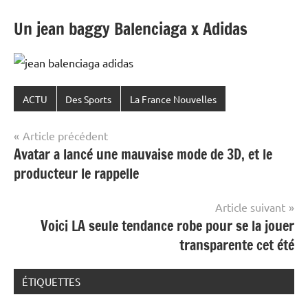
Un jean baggy Balenciaga x Adidas
ACTU
Des Sports
La France Nouvelles
Navigation
Article précédent
Avatar a lancé une mauvaise mode de 3D, et le
de
producteur le rappelle
l’article
Article suivant
Voici LA seule tendance robe pour se la jouer
transparente cet été
ÉTIQUETTES