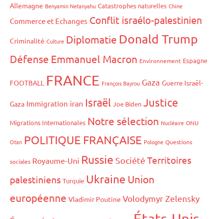
Allemagne
Catastrophes naturelles
Benyamin Netanyahu
Chine
Conflit israélo-palestinien
Commerce et Echanges
Donald Trump
Diplomatie
Criminalité
Culture
Défense
Emmanuel Macron
Espagne
Environnement
FRANCE
Gaza
FOOTBALL
Guerre Israël-
François Bayrou
Israël
Justice
iran
Immigration
Gaza
Joe Biden
Notre sélection
Migrations Internationales
Nucléaire
ONU
POLITIQUE FRANÇAISE
Otan
Pologne
Questions
Russie
Territoires
Société
Royaume-Uni
sociales
Ukraine
Union
palestiniens
Turquie
européenne
Volodymyr Zelensky
Vladimir Poutine
États-Unis