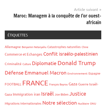
l’article
Article suivant
Maroc: Managem à la conquête de l’or ouest-
africain
ÉTIQUETTES
Allemagne
Catastrophes naturelles
Benyamin Netanyahu
Chine
Conflit israélo-palestinien
Commerce et Echanges
Donald Trump
Diplomatie
Criminalité
Culture
Défense
Emmanuel Macron
Espagne
Environnement
FRANCE
Gaza
FOOTBALL
Guerre Israël-
François Bayrou
Israël
Justice
iran
Immigration
Gaza
Joe Biden
Notre sélection
Migrations Internationales
Nucléaire
ONU