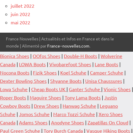
juillet 2022
juin 2022
mai 2022
France Nouvelles | Actualités et Infos en France et dans le
monde | Alimenté par
France--nouvelles.com
.
Bionica Shoes
|
OOfos Shoes
|
Double-H Boots
|
Wolverine
Canada
|
LOWA Boots
|
Vivobarefoot Shoes
|
Lane Boots
|
Nocona Boots
|
Fizik Shoes
|
Koel Schuhe
|
Camper Schuhe
|
Dexter Bowling Shoes
|
Shyanne Boots
|
Unisa Chaussures
|
Lowa Schuhe
|
Cheap Boots UK
|
Ganter Schuhe
|
Vionic Shoes
|
Roper Boots
|
Maguire Shoes
|
Tony Lama Boots
|
Justin
Cowboy Boots
|
Drew Shoes
|
Hanwag Schuhe
|
Leguano
Schuhe
|
Jomos Schuhe
|
Marco Tozzi Schuhe
|
Xero Shoes
Canada
|
Adams Shoes
|
Anodyne Shoes
|
Zapatillas On Cloud
|
Paul Green Schuhe
|
Tory Burch Canada
|
Vasque Hiking Boots
|