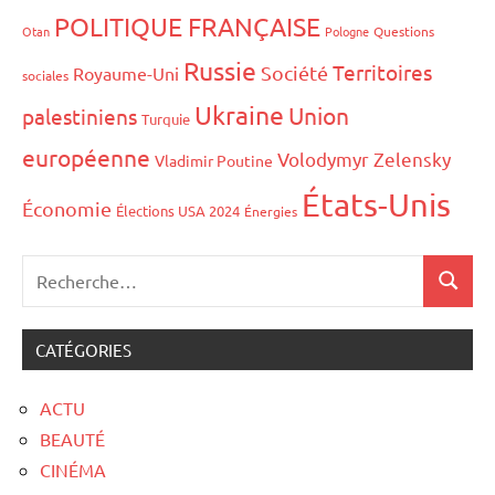
POLITIQUE FRANÇAISE
Otan
Pologne
Questions
Russie
Territoires
Société
Royaume-Uni
sociales
Ukraine
Union
palestiniens
Turquie
européenne
Volodymyr Zelensky
Vladimir Poutine
États-Unis
Économie
Élections USA 2024
Énergies
CATÉGORIES
ACTU
BEAUTÉ
CINÉMA