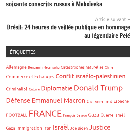
soixante conscrits russes à Makeïevka
l’article
Article suivant
Brésil: 24 heures de veillée publique en hommage
au légendaire Pelé
ÉTIQUETTES
Allemagne
Catastrophes naturelles
Benyamin Netanyahu
Chine
Conflit israélo-palestinien
Commerce et Echanges
Donald Trump
Diplomatie
Criminalité
Culture
Défense
Emmanuel Macron
Espagne
Environnement
FRANCE
Gaza
FOOTBALL
Guerre Israël-
François Bayrou
Israël
Justice
iran
Immigration
Gaza
Joe Biden