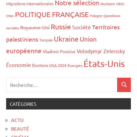
Notre sélection
Migrations Internationales
Nucléaire
ONU
POLITIQUE FRANÇAISE
Otan
Pologne
Questions
Russie
Territoires
Société
Royaume-Uni
sociales
Ukraine
Union
palestiniens
Turquie
européenne
Volodymyr Zelensky
Vladimir Poutine
États-Unis
Économie
Élections USA 2024
Énergies
CATÉGORIES
ACTU
BEAUTÉ
CINÉMA