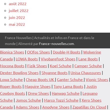
août 2022
juillet 2022
juin 2022
mai 2022
France Nouvelles | Actualités et Infos en France et dans le
monde | Alimenté par
France--nouvelles.com
.
Bionica Shoes
|
OOfos Shoes
|
Double-H Boots
|
Wolverine
Canada
|
LOWA Boots
|
Vivobarefoot Shoes
|
Lane Boots
|
Nocona Boots
|
Fizik Shoes
|
Koel Schuhe
|
Camper Schuhe
|
Dexter Bowling Shoes
|
Shyanne Boots
|
Unisa Chaussures
|
Lowa Schuhe
|
Cheap Boots UK
|
Ganter Schuhe
|
Vionic Shoes
|
Roper Boots
|
Maguire Shoes
|
Tony Lama Boots
|
Justin
Cowboy Boots
|
Drew Shoes
|
Hanwag Schuhe
|
Leguano
Schuhe
|
Jomos Schuhe
|
Marco Tozzi Schuhe
|
Xero Shoes
Canada
|
Adams Shoes
|
Anodyne Shoes
|
Zapatillas On Cloud
|