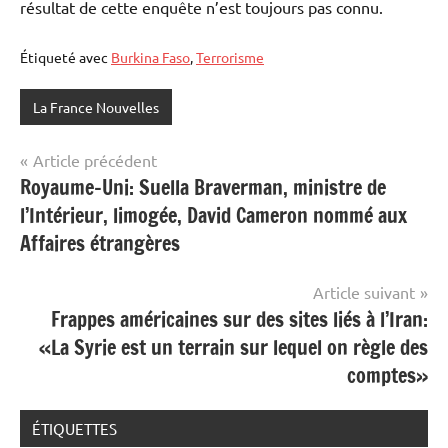
résultat de cette enquête n’est toujours pas connu.
Étiqueté avec
Burkina Faso
,
Terrorisme
La France Nouvelles
Navigation
Article précédent
Royaume-Uni: Suella Braverman, ministre de
de
l’Intérieur, limogée, David Cameron nommé aux
l’article
Affaires étrangères
Article suivant
Frappes américaines sur des sites liés à l’Iran:
«La Syrie est un terrain sur lequel on règle des
comptes»
ÉTIQUETTES