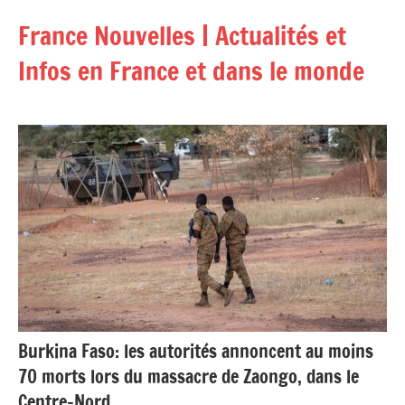
Aller
France Nouvelles | Actualités et
au
contenu
Infos en France et dans le monde
Burkina Faso: les autorités annoncent au moins
70 morts lors du massacre de Zaongo, dans le
Centre-Nord