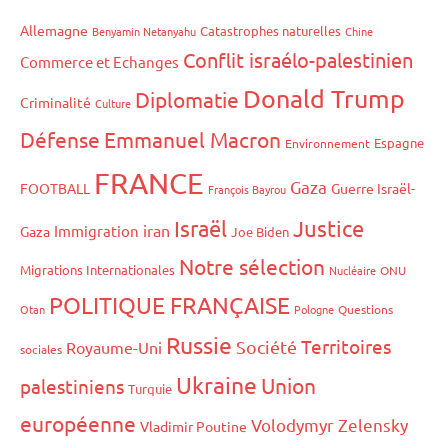
Allemagne
Catastrophes naturelles
Benyamin Netanyahu
Chine
Conflit israélo-palestinien
Commerce et Echanges
Donald Trump
Diplomatie
Criminalité
Culture
Défense
Emmanuel Macron
Espagne
Environnement
FRANCE
Gaza
FOOTBALL
Guerre Israël-
François Bayrou
Israël
Justice
iran
Immigration
Gaza
Joe Biden
Notre sélection
Migrations Internationales
Nucléaire
ONU
POLITIQUE FRANÇAISE
Otan
Pologne
Questions
Russie
Territoires
Société
Royaume-Uni
sociales
Ukraine
Union
palestiniens
Turquie
européenne
Volodymyr Zelensky
Vladimir Poutine