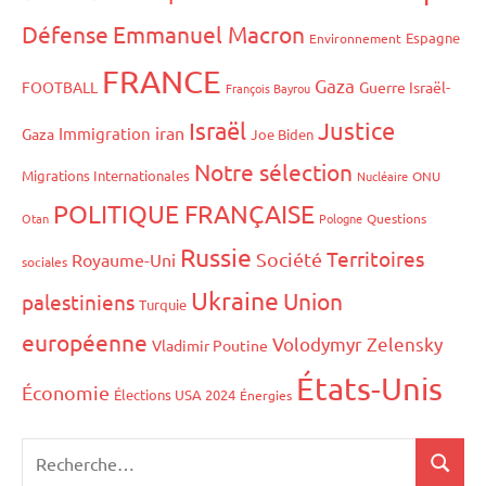
Défense
Emmanuel Macron
Espagne
Environnement
FRANCE
Gaza
FOOTBALL
Guerre Israël-
François Bayrou
Israël
Justice
iran
Immigration
Gaza
Joe Biden
Notre sélection
Migrations Internationales
Nucléaire
ONU
POLITIQUE FRANÇAISE
Otan
Pologne
Questions
Russie
Territoires
Société
Royaume-Uni
sociales
Ukraine
Union
palestiniens
Turquie
européenne
Volodymyr Zelensky
Vladimir Poutine
États-Unis
Économie
Élections USA 2024
Énergies