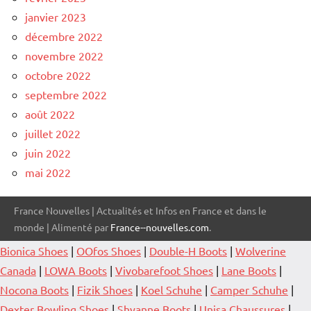
janvier 2023
décembre 2022
novembre 2022
octobre 2022
septembre 2022
août 2022
juillet 2022
juin 2022
mai 2022
France Nouvelles | Actualités et Infos en France et dans le
monde | Alimenté par
France--nouvelles.com
.
Bionica Shoes
|
OOfos Shoes
|
Double-H Boots
|
Wolverine
Canada
|
LOWA Boots
|
Vivobarefoot Shoes
|
Lane Boots
|
Nocona Boots
|
Fizik Shoes
|
Koel Schuhe
|
Camper Schuhe
|
Dexter Bowling Shoes
|
Shyanne Boots
|
Unisa Chaussures
|