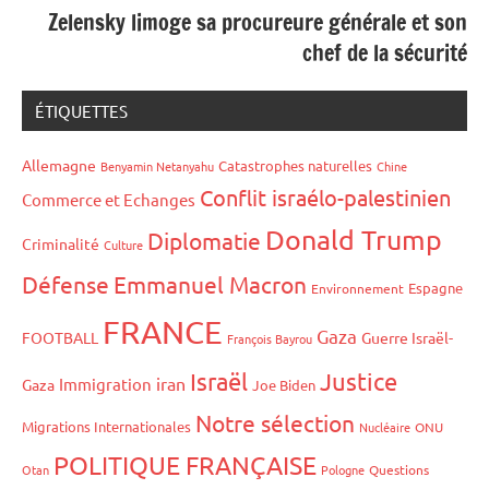
Zelensky limoge sa procureure générale et son
chef de la sécurité
ÉTIQUETTES
Allemagne
Catastrophes naturelles
Benyamin Netanyahu
Chine
Conflit israélo-palestinien
Commerce et Echanges
Donald Trump
Diplomatie
Criminalité
Culture
Défense
Emmanuel Macron
Espagne
Environnement
FRANCE
Gaza
FOOTBALL
Guerre Israël-
François Bayrou
Israël
Justice
iran
Immigration
Gaza
Joe Biden
Notre sélection
Migrations Internationales
Nucléaire
ONU
POLITIQUE FRANÇAISE
Otan
Pologne
Questions