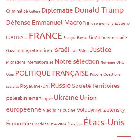
Donald Trump
Diplomatie
Criminalité
Culture
Défense
Emmanuel Macron
Espagne
Environnement
FRANCE
Gaza
FOOTBALL
Guerre Israël-
François Bayrou
Israël
Justice
iran
Immigration
Gaza
Joe Biden
Notre sélection
Migrations Internationales
Nucléaire
ONU
POLITIQUE FRANÇAISE
Otan
Pologne
Questions
Russie
Territoires
Société
Royaume-Uni
sociales
Ukraine
Union
palestiniens
Turquie
européenne
Volodymyr Zelensky
Vladimir Poutine
États-Unis
Économie
Élections USA 2024
Énergies