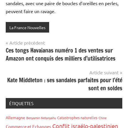
sandales, avec une paire de boucles d’oreilles en perles,
peuvent faire un ravage.
La France Nouvelles
Navigation
Article précédent
Ces tongs Havaianas numéro 1 des ventes sur
de
Amazon ont conquis des milliers d’utilisatrices
l’article
Article suivant
Kate Middleton : ses sandales parfaites pour l’été
sont en soldes
ÉTIQUETTES
Allemagne
Catastrophes naturelles
Benyamin Netanyahu
Chine
Conflit israélo-palestinien
Commerce et Echanges