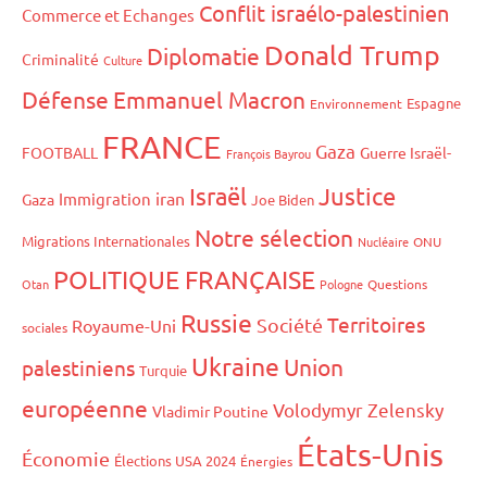
Conflit israélo-palestinien
Commerce et Echanges
Donald Trump
Diplomatie
Criminalité
Culture
Défense
Emmanuel Macron
Espagne
Environnement
FRANCE
Gaza
FOOTBALL
Guerre Israël-
François Bayrou
Israël
Justice
iran
Immigration
Gaza
Joe Biden
Notre sélection
Migrations Internationales
Nucléaire
ONU
POLITIQUE FRANÇAISE
Otan
Pologne
Questions
Russie
Territoires
Société
Royaume-Uni
sociales
Ukraine
Union
palestiniens
Turquie
européenne
Volodymyr Zelensky
Vladimir Poutine
États-Unis
Économie
Élections USA 2024
Énergies