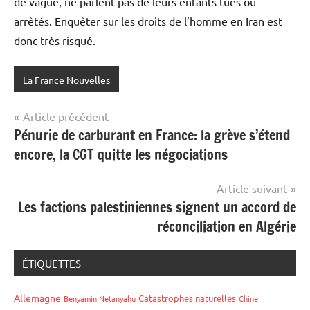
de vague, ne parlent pas de leurs enfants tués ou
arrêtés. Enquêter sur les droits de l’homme en Iran est
donc très risqué.
La France Nouvelles
Navigation
Article précédent
Pénurie de carburant en France: la grève s’étend
de
encore, la CGT quitte les négociations
l’article
Article suivant
Les factions palestiniennes signent un accord de
réconciliation en Algérie
ÉTIQUETTES
Allemagne
Catastrophes naturelles
Benyamin Netanyahu
Chine