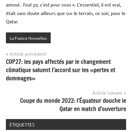
amusé
. Tout ça, c’est pour vous
». L’essentiel, il est vrai,
était sans doute ailleurs que sur le terrain, ce soir, pour le
Qatar.
La France Nouvelles
Navigation
Article précédent
COP27: les pays affectés par le changement
de
climatique saluent l’accord sur les «pertes et
l’article
dommages»
Article suivant
Coupe du monde 2022: l’Équateur douche le
Qatar en match d’ouverture
ÉTIQUETTES