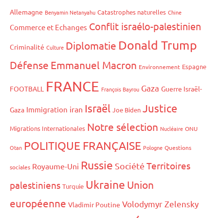
Allemagne
Catastrophes naturelles
Benyamin Netanyahu
Chine
Conflit israélo-palestinien
Commerce et Echanges
Donald Trump
Diplomatie
Criminalité
Culture
Défense
Emmanuel Macron
Espagne
Environnement
FRANCE
Gaza
FOOTBALL
Guerre Israël-
François Bayrou
Israël
Justice
iran
Immigration
Gaza
Joe Biden
Notre sélection
Migrations Internationales
Nucléaire
ONU
POLITIQUE FRANÇAISE
Otan
Pologne
Questions
Russie
Territoires
Société
Royaume-Uni
sociales
Ukraine
Union
palestiniens
Turquie
européenne
Volodymyr Zelensky
Vladimir Poutine