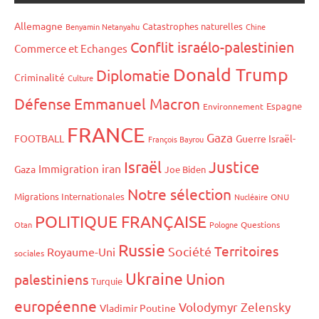
Allemagne
Catastrophes naturelles
Benyamin Netanyahu
Chine
Conflit israélo-palestinien
Commerce et Echanges
Donald Trump
Diplomatie
Criminalité
Culture
Défense
Emmanuel Macron
Espagne
Environnement
FRANCE
Gaza
FOOTBALL
Guerre Israël-
François Bayrou
Israël
Justice
iran
Immigration
Gaza
Joe Biden
Notre sélection
Migrations Internationales
Nucléaire
ONU
POLITIQUE FRANÇAISE
Otan
Pologne
Questions
Russie
Territoires
Société
Royaume-Uni
sociales
Ukraine
Union
palestiniens
Turquie
européenne
Volodymyr Zelensky
Vladimir Poutine