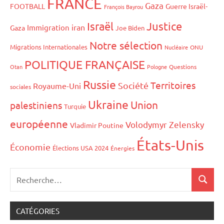
FRANCE
Gaza
FOOTBALL
Guerre Israël-
François Bayrou
Israël
Justice
iran
Immigration
Gaza
Joe Biden
Notre sélection
Migrations Internationales
Nucléaire
ONU
POLITIQUE FRANÇAISE
Otan
Pologne
Questions
Russie
Territoires
Société
Royaume-Uni
sociales
Ukraine
Union
palestiniens
Turquie
européenne
Volodymyr Zelensky
Vladimir Poutine
États-Unis
Économie
Élections USA 2024
Énergies
CATÉGORIES