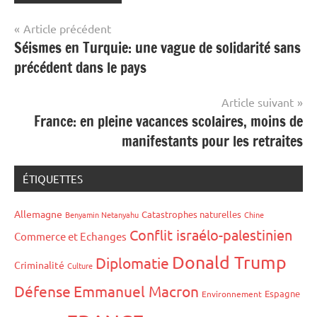
Navigation
Article précédent
Séismes en Turquie: une vague de solidarité sans
de
précédent dans le pays
l’article
Article suivant
France: en pleine vacances scolaires, moins de
manifestants pour les retraites
ÉTIQUETTES
Allemagne
Catastrophes naturelles
Benyamin Netanyahu
Chine
Conflit israélo-palestinien
Commerce et Echanges
Donald Trump
Diplomatie
Criminalité
Culture
Défense
Emmanuel Macron
Espagne
Environnement