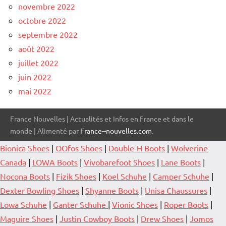
novembre 2022
octobre 2022
septembre 2022
août 2022
juillet 2022
juin 2022
mai 2022
France Nouvelles | Actualités et Infos en France et dans le
monde | Alimenté par
France--nouvelles.com
.
Bionica Shoes
|
OOfos Shoes
|
Double-H Boots
|
Wolverine
Canada
|
LOWA Boots
|
Vivobarefoot Shoes
|
Lane Boots
|
Nocona Boots
|
Fizik Shoes
|
Koel Schuhe
|
Camper Schuhe
|
Dexter Bowling Shoes
|
Shyanne Boots
|
Unisa Chaussures
|
Lowa Schuhe
|
Ganter Schuhe
|
Vionic Shoes
|
Roper Boots
|
Maguire Shoes
|
Justin Cowboy Boots
|
Drew Shoes
|
Jomos