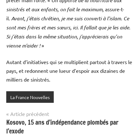
prêter main forte. «
On apporte de la nourriture aux
sinistrés et aux enfants, on fait le maximum,
assure-t-
il.
Avant, j’étais chrétien, je me suis converti à l’islam. Ce
sont mes frères et mes sœurs, ici. Il fallait que je les aide.
Si j’étais dans la même situation, j’apprécierais qu’on
vienne m’aider !
»
Autant d’initiatives qui se multiplient partout à travers le
pays, et redonnent une lueur d’espoir aux dizaines de
milliers de sinistrés.
La France Nouvelles
Navigation
Article précédent
Kosovo, 15 ans d’indépendance plombés par
de
l’exode
l’article