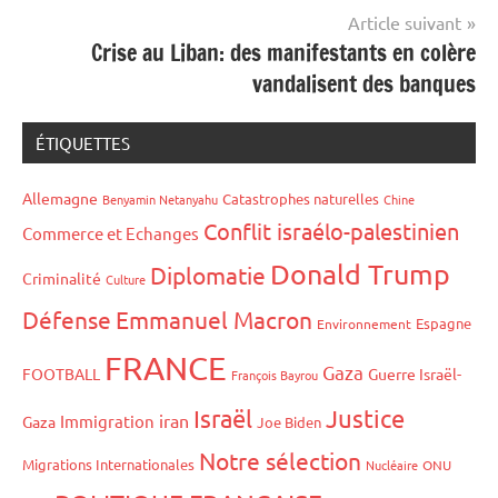
Article suivant
Crise au Liban: des manifestants en colère
vandalisent des banques
ÉTIQUETTES
Allemagne
Catastrophes naturelles
Benyamin Netanyahu
Chine
Conflit israélo-palestinien
Commerce et Echanges
Donald Trump
Diplomatie
Criminalité
Culture
Défense
Emmanuel Macron
Espagne
Environnement
FRANCE
Gaza
FOOTBALL
Guerre Israël-
François Bayrou
Israël
Justice
iran
Immigration
Gaza
Joe Biden
Notre sélection
Migrations Internationales
Nucléaire
ONU