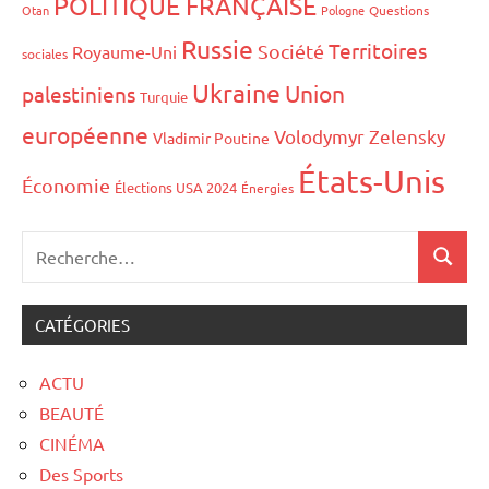
POLITIQUE FRANÇAISE
Otan
Pologne
Questions
Russie
Territoires
Société
Royaume-Uni
sociales
Ukraine
Union
palestiniens
Turquie
européenne
Volodymyr Zelensky
Vladimir Poutine
États-Unis
Économie
Élections USA 2024
Énergies
CATÉGORIES
ACTU
BEAUTÉ
CINÉMA
Des Sports