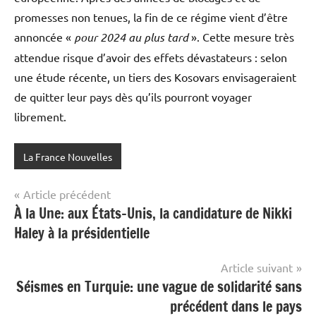
promesses non tenues, la fin de ce régime vient d’être
annoncée «
pour 2024 au plus tard
». Cette mesure très
attendue risque d’avoir des effets dévastateurs : selon
une étude récente, un tiers des Kosovars envisageraient
de quitter leur pays dès qu’ils pourront voyager
librement.
La France Nouvelles
Navigation
Article précédent
À la Une: aux États-Unis, la candidature de Nikki
de
Haley à la présidentielle
l’article
Article suivant
Séismes en Turquie: une vague de solidarité sans
précédent dans le pays