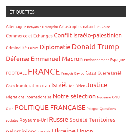
ÉTIQUETTES
Allemagne
Catastrophes naturelles
Benyamin Netanyahu
Chine
Conflit israélo-palestinien
Commerce et Echanges
Donald Trump
Diplomatie
Criminalité
Culture
Défense
Emmanuel Macron
Espagne
Environnement
FRANCE
Gaza
FOOTBALL
Guerre Israël-
François Bayrou
Israël
Justice
iran
Immigration
Gaza
Joe Biden
Notre sélection
Migrations Internationales
Nucléaire
ONU
POLITIQUE FRANÇAISE
Otan
Pologne
Questions
Russie
Territoires
Société
Royaume-Uni
sociales
Ukraine
Union
palestiniens
Turquie