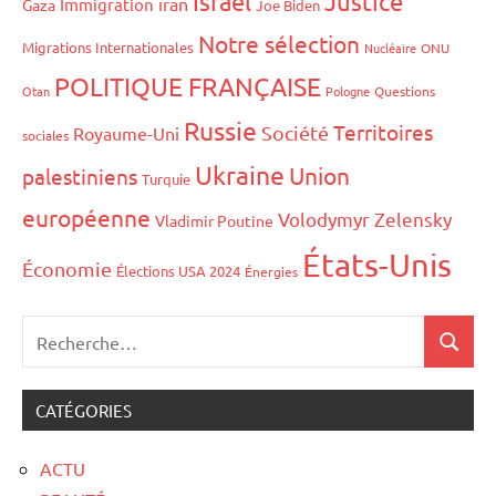
Israël
Justice
iran
Immigration
Gaza
Joe Biden
Notre sélection
Migrations Internationales
Nucléaire
ONU
POLITIQUE FRANÇAISE
Otan
Pologne
Questions
Russie
Territoires
Société
Royaume-Uni
sociales
Ukraine
Union
palestiniens
Turquie
européenne
Volodymyr Zelensky
Vladimir Poutine
États-Unis
Économie
Élections USA 2024
Énergies
CATÉGORIES
ACTU