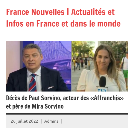
Aller
France Nouvelles | Actualités et
au
contenu
Infos en France et dans le monde
Décès de Paul Sorvino, acteur des «Affranchis»
et père de Mira Sorvino
26 juillet 2022
Admins