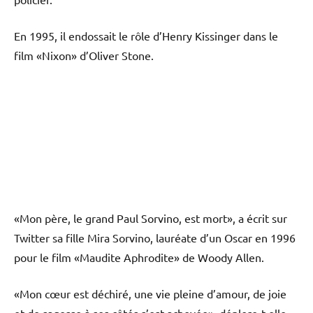
En 1995, il endossait le rôle d’Henry Kissinger dans le
film «Nixon» d’Oliver Stone.
«Mon père, le grand Paul Sorvino, est mort», a écrit sur
Twitter sa fille Mira Sorvino, lauréate d’un Oscar en 1996
pour le film «Maudite Aphrodite» de Woody Allen.
«Mon cœur est déchiré, une vie pleine d’amour, de joie
et de sagesse à ses côtés s’est achevée», déplore-t-elle.