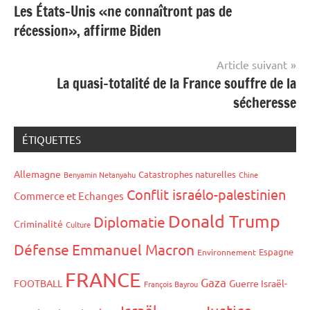
Les États-Unis «ne connaîtront pas de
de
récession», affirme Biden
l’article
Article suivant
La quasi-totalité de la France souffre de la
sécheresse
ÉTIQUETTES
Allemagne
Catastrophes naturelles
Benyamin Netanyahu
Chine
Conflit israélo-palestinien
Commerce et Echanges
Donald Trump
Diplomatie
Criminalité
Culture
Défense
Emmanuel Macron
Espagne
Environnement
FRANCE
Gaza
FOOTBALL
Guerre Israël-
François Bayrou