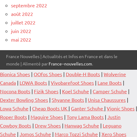
septembre 2022
août 2022
juillet 2022
juin 2022
mai 2022
France Nouvelles | Actualités et Infos en France et dans le
monde | Alimenté par
France--nouvelles.com
.
Bionica Shoes
|
OOfos Shoes
|
Double-H Boots
|
Wolverine
Canada
|
LOWA Boots
|
Vivobarefoot Shoes
|
Lane Boots
|
Nocona Boots
|
Fizik Shoes
|
Koel Schuhe
|
Camper Schuhe
|
Dexter Bowling Shoes
|
Shyanne Boots
|
Unisa Chaussures
|
Lowa Schuhe
|
Cheap Boots UK
|
Ganter Schuhe
|
Vionic Shoes
|
Roper Boots
|
Maguire Shoes
|
Tony Lama Boots
|
Justin
Cowboy Boots
|
Drew Shoes
|
Hanwag Schuhe
|
Leguano
Schuhe
|
Jomos Schuhe
|
Marco Tozzi Schuhe
|
Xero Shoes