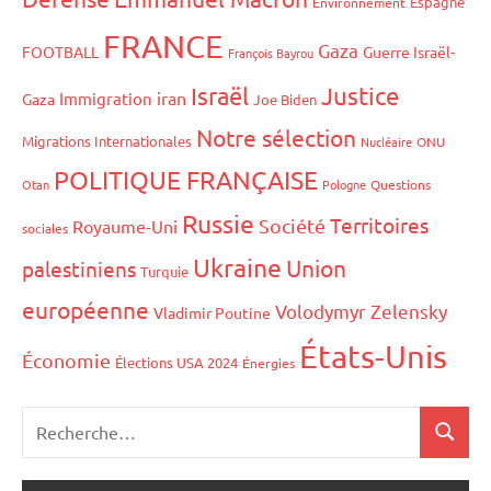
Espagne
Environnement
FRANCE
Gaza
FOOTBALL
Guerre Israël-
François Bayrou
Israël
Justice
iran
Immigration
Gaza
Joe Biden
Notre sélection
Migrations Internationales
Nucléaire
ONU
POLITIQUE FRANÇAISE
Otan
Pologne
Questions
Russie
Territoires
Société
Royaume-Uni
sociales
Ukraine
Union
palestiniens
Turquie
européenne
Volodymyr Zelensky
Vladimir Poutine
États-Unis
Économie
Élections USA 2024
Énergies