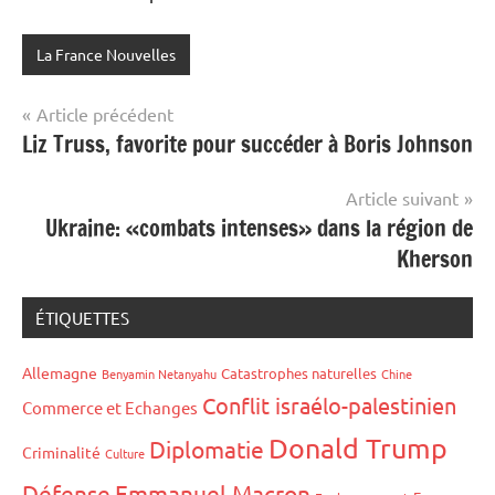
La France Nouvelles
Navigation
Article précédent
Liz Truss, favorite pour succéder à Boris Johnson
de
l’article
Article suivant
Ukraine: «combats intenses» dans la région de
Kherson
ÉTIQUETTES
Allemagne
Catastrophes naturelles
Benyamin Netanyahu
Chine
Conflit israélo-palestinien
Commerce et Echanges
Donald Trump
Diplomatie
Criminalité
Culture
Défense
Emmanuel Macron