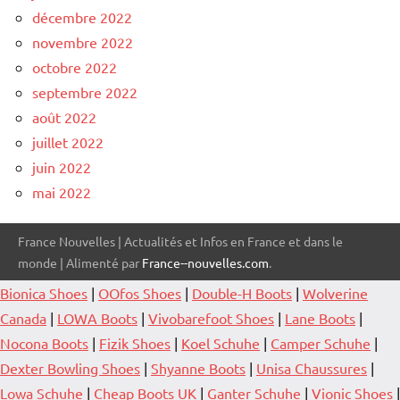
décembre 2022
novembre 2022
octobre 2022
septembre 2022
août 2022
juillet 2022
juin 2022
mai 2022
France Nouvelles | Actualités et Infos en France et dans le
monde | Alimenté par
France--nouvelles.com
.
Bionica Shoes
|
OOfos Shoes
|
Double-H Boots
|
Wolverine
Canada
|
LOWA Boots
|
Vivobarefoot Shoes
|
Lane Boots
|
Nocona Boots
|
Fizik Shoes
|
Koel Schuhe
|
Camper Schuhe
|
Dexter Bowling Shoes
|
Shyanne Boots
|
Unisa Chaussures
|
Lowa Schuhe
|
Cheap Boots UK
|
Ganter Schuhe
|
Vionic Shoes
|