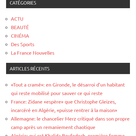
CATÉGORIES
ACTU
BEAUTÉ
CINÉMA
Des Sports
La France Nouvelles
ARTICLES RÉCENTS
«Tout a cramé»: en Gironde, le désarroi d’un habitant
qui reste mobilisé pour sauver ce qui reste
France: Zidane «espère» que Christophe Gleizes,
incarcéré en Algérie, «puisse rentrer à la maison»
Allemagne: le chancelier Merz critiqué dans son propre
camp après un remaniement chaotique
Algérie: qui est Khalida Boufedech, première femme