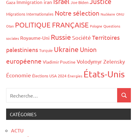
Israël
Justice
iran
Immigration
Gaza
Joe Biden
Notre sélection
Migrations Internationales
Nucléaire
ONU
POLITIQUE FRANÇAISE
Otan
Pologne
Questions
Russie
Territoires
Société
Royaume-Uni
sociales
Ukraine
Union
palestiniens
Turquie
européenne
Volodymyr Zelensky
Vladimir Poutine
États-Unis
Économie
Élections USA 2024
Énergies
CATÉGORIES
ACTU