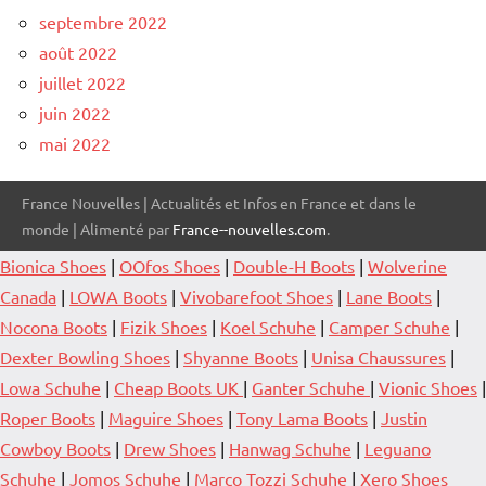
septembre 2022
août 2022
juillet 2022
juin 2022
mai 2022
France Nouvelles | Actualités et Infos en France et dans le
monde | Alimenté par
France--nouvelles.com
.
Bionica Shoes
|
OOfos Shoes
|
Double-H Boots
|
Wolverine
Canada
|
LOWA Boots
|
Vivobarefoot Shoes
|
Lane Boots
|
Nocona Boots
|
Fizik Shoes
|
Koel Schuhe
|
Camper Schuhe
|
Dexter Bowling Shoes
|
Shyanne Boots
|
Unisa Chaussures
|
Lowa Schuhe
|
Cheap Boots UK
|
Ganter Schuhe
|
Vionic Shoes
|
Roper Boots
|
Maguire Shoes
|
Tony Lama Boots
|
Justin
Cowboy Boots
|
Drew Shoes
|
Hanwag Schuhe
|
Leguano
Schuhe
|
Jomos Schuhe
|
Marco Tozzi Schuhe
|
Xero Shoes