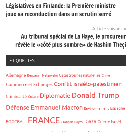
Législatives en Finlande: la Première ministre
de
joue sa reconduction dans un scrutin serré
l’article
Article suivant
Au tribunal spécial de La Haye, le procureur
révèle le «côté plus sombre» de Hashim Theçi
ÉTIQUETTES
Allemagne
Catastrophes naturelles
Benyamin Netanyahu
Chine
Conflit israélo-palestinien
Commerce et Echanges
Donald Trump
Diplomatie
Criminalité
Culture
Défense
Emmanuel Macron
Espagne
Environnement
FRANCE
Gaza
FOOTBALL
Guerre Israël-
François Bayrou