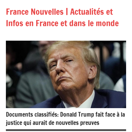
Aller
France Nouvelles | Actualités et
au
contenu
Infos en France et dans le monde
Documents classifiés: Donald Trump fait face à la
justice qui aurait de nouvelles preuves