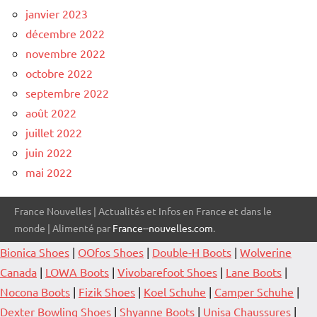
janvier 2023
décembre 2022
novembre 2022
octobre 2022
septembre 2022
août 2022
juillet 2022
juin 2022
mai 2022
France Nouvelles | Actualités et Infos en France et dans le
monde | Alimenté par
France--nouvelles.com
.
Bionica Shoes
|
OOfos Shoes
|
Double-H Boots
|
Wolverine
Canada
|
LOWA Boots
|
Vivobarefoot Shoes
|
Lane Boots
|
Nocona Boots
|
Fizik Shoes
|
Koel Schuhe
|
Camper Schuhe
|
Dexter Bowling Shoes
|
Shyanne Boots
|
Unisa Chaussures
|