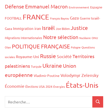
Défense
Emmanuel Macron
Espagne
Environnement
FRANCE
Gaza
FOOTBALL
Guerre Israël-
François Bayrou
Israël
Justice
iran
Immigration
Gaza
Joe Biden
Notre sélection
Migrations Internationales
Nucléaire
ONU
POLITIQUE FRANÇAISE
Otan
Pologne
Questions
Russie
Territoires
Société
Royaume-Uni
sociales
Ukraine
Union
palestiniens
Turquie
européenne
Volodymyr Zelensky
Vladimir Poutine
États-Unis
Économie
Élections USA 2024
Énergies