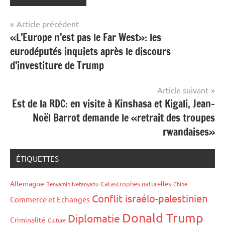
Navigation
Article précédent
«L’Europe n’est pas le Far West»: les
de
eurodéputés inquiets après le discours
l’article
d’investiture de Trump
Article suivant
Est de la RDC: en visite à Kinshasa et Kigali, Jean-
Noël Barrot demande le «retrait des troupes
rwandaises»
ÉTIQUETTES
Allemagne
Catastrophes naturelles
Benyamin Netanyahu
Chine
Conflit israélo-palestinien
Commerce et Echanges
Donald Trump
Diplomatie
Criminalité
Culture