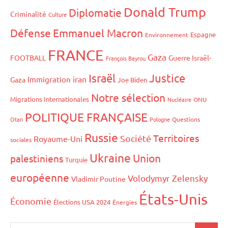
Donald Trump
Diplomatie
Criminalité
Culture
Défense
Emmanuel Macron
Espagne
Environnement
FRANCE
Gaza
FOOTBALL
Guerre Israël-
François Bayrou
Israël
Justice
iran
Immigration
Gaza
Joe Biden
Notre sélection
Migrations Internationales
Nucléaire
ONU
POLITIQUE FRANÇAISE
Otan
Pologne
Questions
Russie
Territoires
Société
Royaume-Uni
sociales
Ukraine
Union
palestiniens
Turquie
européenne
Volodymyr Zelensky
Vladimir Poutine
États-Unis
Économie
Élections USA 2024
Énergies