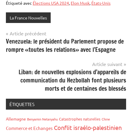
Étiqueté avec
Élections USA 2024
,
Elon Musk
,
États-Unis
La France Nouvelles
Navigation
Article précédent
Venezuela: le président du Parlement propose de
de
rompre «toutes les relations» avec l’Espagne
l’article
Article suivant
Liban: de nouvelles explosions d’appareils de
communication du Hezbollah font plusieurs
morts et de centaines des blessés
ÉTIQUETTES
Allemagne
Catastrophes naturelles
Benyamin Netanyahu
Chine
Conflit israélo-palestinien
Commerce et Echanges