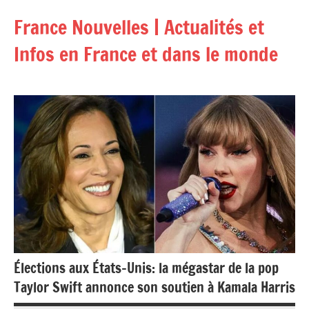
Aller
France Nouvelles | Actualités et
au
contenu
Infos en France et dans le monde
Élections aux États-Unis: la mégastar de la pop
Taylor Swift annonce son soutien à Kamala Harris