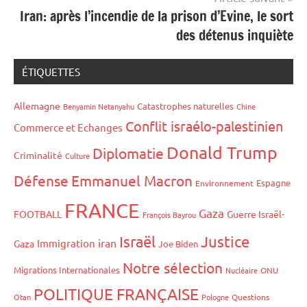
Iran: après l’incendie de la prison d’Evine, le sort
des détenus inquiète
ÉTIQUETTES
Allemagne
Catastrophes naturelles
Benyamin Netanyahu
Chine
Conflit israélo-palestinien
Commerce et Echanges
Donald Trump
Diplomatie
Criminalité
Culture
Défense
Emmanuel Macron
Espagne
Environnement
FRANCE
Gaza
FOOTBALL
Guerre Israël-
François Bayrou
Israël
Justice
iran
Immigration
Gaza
Joe Biden
Notre sélection
Migrations Internationales
Nucléaire
ONU
POLITIQUE FRANÇAISE
Otan
Pologne
Questions