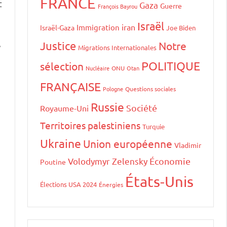
FRANCE
t
Gaza
Guerre
François Bayrou
Israël
iran
Immigration
Israël-Gaza
Joe Biden
Justice
Notre
e
Migrations Internationales
POLITIQUE
sélection
Nucléaire
ONU
Otan
FRANÇAISE
Pologne
Questions sociales
Russie
Société
Royaume-Uni
Territoires palestiniens
Turquie
Ukraine
Union européenne
Vladimir
Volodymyr Zelensky
Économie
Poutine
États-Unis
Élections USA 2024
Énergies