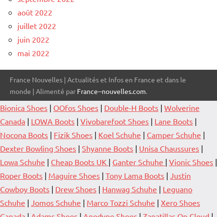
août 2022
juillet 2022
juin 2022
mai 2022
France Nouvelles | Actualités et Infos en France et dans le
monde | Alimenté par
France--nouvelles.com
.
Bionica Shoes
|
OOfos Shoes
|
Double-H Boots
|
Wolverine
Canada
|
LOWA Boots
|
Vivobarefoot Shoes
|
Lane Boots
|
Nocona Boots
|
Fizik Shoes
|
Koel Schuhe
|
Camper Schuhe
|
Dexter Bowling Shoes
|
Shyanne Boots
|
Unisa Chaussures
|
Lowa Schuhe
|
Cheap Boots UK
|
Ganter Schuhe
|
Vionic Shoes
|
Roper Boots
|
Maguire Shoes
|
Tony Lama Boots
|
Justin
Cowboy Boots
|
Drew Shoes
|
Hanwag Schuhe
|
Leguano
Schuhe
|
Jomos Schuhe
|
Marco Tozzi Schuhe
|
Xero Shoes
Canada
|
Adams Shoes
|
Anodyne Shoes
|
Zapatillas On Cloud
|