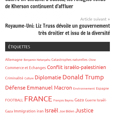
de
de Kherson continuent d’affluer
l’article
Article suivant
Royaume-Uni: Liz Truss dévoile un gouvernement
très droitier et issu de la diversité
ÉTIQUETTES
Allemagne
Catastrophes naturelles
Benyamin Netanyahu
Chine
Conflit israélo-palestinien
Commerce et Echanges
Donald Trump
Diplomatie
Criminalité
Culture
Défense
Emmanuel Macron
Espagne
Environnement
FRANCE
Gaza
FOOTBALL
Guerre Israël-
François Bayrou
Israël
Justice
iran
Immigration
Gaza
Joe Biden