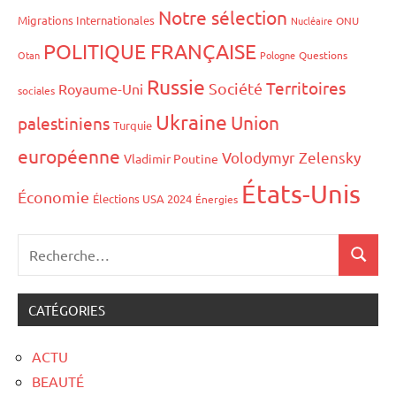
Notre sélection
Migrations Internationales
Nucléaire
ONU
POLITIQUE FRANÇAISE
Otan
Pologne
Questions
Russie
Territoires
Société
Royaume-Uni
sociales
Ukraine
Union
palestiniens
Turquie
européenne
Volodymyr Zelensky
Vladimir Poutine
États-Unis
Économie
Élections USA 2024
Énergies
CATÉGORIES
ACTU
BEAUTÉ