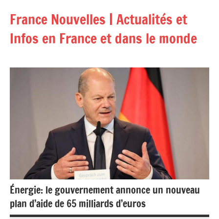
Aller
France Nouvelles | Actualités et
au
contenu
Infos en France et dans le monde
Énergie: le gouvernement annonce un nouveau
plan d’aide de 65 milliards d’euros