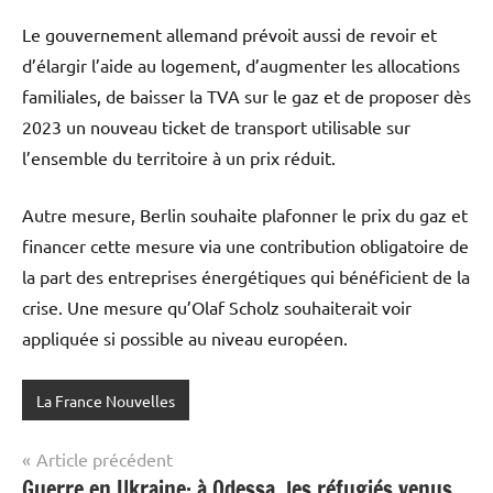
Le gouvernement allemand prévoit aussi de revoir et
d’élargir l’aide au logement, d’augmenter les allocations
familiales, de baisser la TVA sur le gaz et de proposer dès
2023 un nouveau ticket de transport utilisable sur
l’ensemble du territoire à un prix réduit.
Autre mesure, Berlin souhaite plafonner le prix du gaz et
financer cette mesure via une contribution obligatoire de
la part des entreprises énergétiques qui bénéficient de la
crise. Une mesure qu’Olaf Scholz souhaiterait voir
appliquée si possible au niveau européen.
La France Nouvelles
Navigation
Article précédent
Guerre en Ukraine: à Odessa, les réfugiés venus