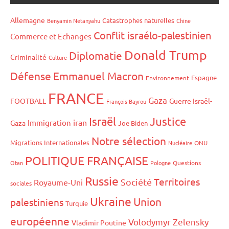
Allemagne
Catastrophes naturelles
Benyamin Netanyahu
Chine
Conflit israélo-palestinien
Commerce et Echanges
Donald Trump
Diplomatie
Criminalité
Culture
Défense
Emmanuel Macron
Espagne
Environnement
FRANCE
Gaza
FOOTBALL
Guerre Israël-
François Bayrou
Israël
Justice
iran
Immigration
Gaza
Joe Biden
Notre sélection
Migrations Internationales
Nucléaire
ONU
POLITIQUE FRANÇAISE
Otan
Pologne
Questions
Russie
Territoires
Société
Royaume-Uni
sociales
Ukraine
Union
palestiniens
Turquie
européenne
Volodymyr Zelensky
Vladimir Poutine