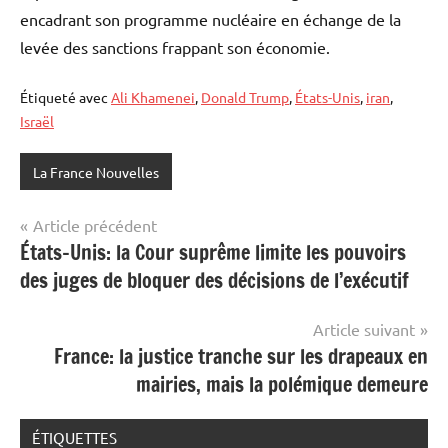
encadrant son programme nucléaire en échange de la
levée des sanctions frappant son économie.
Étiqueté avec
Ali Khamenei
,
Donald Trump
,
États-Unis
,
iran
,
Israël
La France Nouvelles
Navigation
Article précédent
États-Unis: la Cour suprême limite les pouvoirs
de
des juges de bloquer des décisions de l’exécutif
l’article
Article suivant
France: la justice tranche sur les drapeaux en
mairies, mais la polémique demeure
ÉTIQUETTES