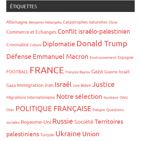
ÉTIQUETTES
Allemagne
Catastrophes naturelles
Benyamin Netanyahu
Chine
Conflit israélo-palestinien
Commerce et Echanges
Donald Trump
Diplomatie
Criminalité
Culture
Défense
Emmanuel Macron
Espagne
Environnement
FRANCE
Gaza
FOOTBALL
Guerre Israël-
François Bayrou
Israël
Justice
iran
Immigration
Gaza
Joe Biden
Notre sélection
Migrations Internationales
Nucléaire
ONU
POLITIQUE FRANÇAISE
Otan
Pologne
Questions
Russie
Territoires
Société
Royaume-Uni
sociales
Ukraine
Union
palestiniens
Turquie