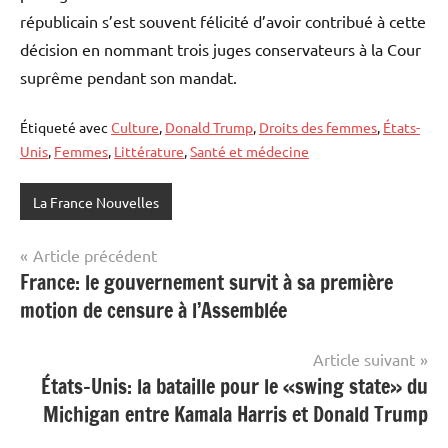
républicain s’est souvent félicité d’avoir contribué à cette
décision en nommant trois juges conservateurs à la Cour
suprême pendant son mandat.
Étiqueté avec
Culture
,
Donald Trump
,
Droits des femmes
,
États-
Unis
,
Femmes
,
Littérature
,
Santé et médecine
La France Nouvelles
Navigation
Article précédent
France: le gouvernement survit à sa première
de
motion de censure à l’Assemblée
l’article
Article suivant
États-Unis: la bataille pour le «swing state» du
Michigan entre Kamala Harris et Donald Trump