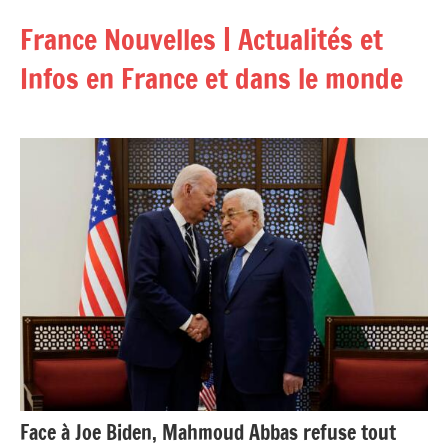
Aller
France Nouvelles | Actualités et
au
contenu
Infos en France et dans le monde
Face à Joe Biden, Mahmoud Abbas refuse tout