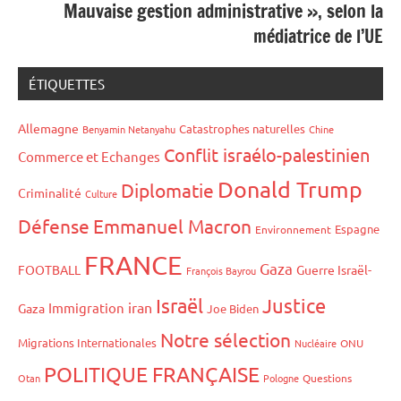
Mauvaise gestion administrative », selon la
médiatrice de l’UE
ÉTIQUETTES
Allemagne
Catastrophes naturelles
Benyamin Netanyahu
Chine
Conflit israélo-palestinien
Commerce et Echanges
Donald Trump
Diplomatie
Criminalité
Culture
Défense
Emmanuel Macron
Espagne
Environnement
FRANCE
Gaza
FOOTBALL
Guerre Israël-
François Bayrou
Israël
Justice
iran
Immigration
Gaza
Joe Biden
Notre sélection
Migrations Internationales
Nucléaire
ONU
POLITIQUE FRANÇAISE
Otan
Pologne
Questions