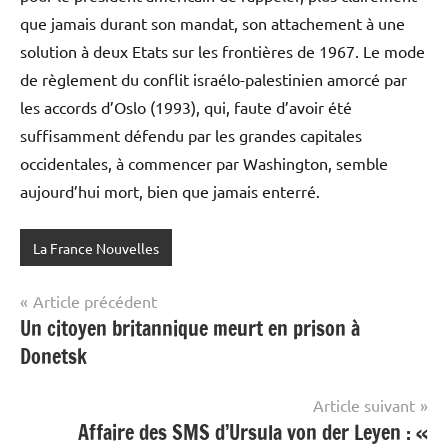
que jamais durant son mandat, son attachement à une
solution à deux Etats sur les frontières de 1967. Le mode
de règlement du conflit israélo-palestinien amorcé par
les accords d’Oslo (1993), qui, faute d’avoir été
suffisamment défendu par les grandes capitales
occidentales, à commencer par Washington, semble
aujourd’hui mort, bien que jamais enterré.
La France Nouvelles
Navigation
Article précédent
Un citoyen britannique meurt en prison à
de
Donetsk
l’article
Article suivant
Affaire des SMS d’Ursula von der Leyen : «