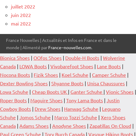
juillet 2022
juin 2022
mai 2022
France Nouvelles | Actualités et Infos en France et dans le
monde | Alimenté par
France--nouvelles.com
.
Bionica Shoes
|
OOfos Shoes
|
Double-H Boots
|
Wolverine
Canada
|
LOWA Boots
|
Vivobarefoot Shoes
|
Lane Boots
|
Nocona Boots
|
Fizik Shoes
|
Koel Schuhe
|
Camper Schuhe
|
Dexter Bowling Shoes
|
Shyanne Boots
|
Unisa Chaussures
|
Lowa Schuhe
|
Cheap Boots UK
|
Ganter Schuhe
|
Vionic Shoes
|
Roper Boots
|
Maguire Shoes
|
Tony Lama Boots
|
Justin
Cowboy Boots
|
Drew Shoes
|
Hanwag Schuhe
|
Leguano
Schuhe
|
Jomos Schuhe
|
Marco Tozzi Schuhe
|
Xero Shoes
Canada
|
Adams Shoes
|
Anodyne Shoes
|
Zapatillas On Cloud
|
Paul Green Schuhe
|
Tory Burch Canada
|
Vasque Hiking Boots
|