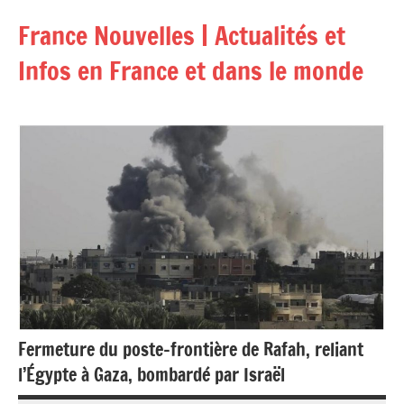
Aller
France Nouvelles | Actualités et
au
contenu
Infos en France et dans le monde
Fermeture du poste-frontière de Rafah, reliant
l’Égypte à Gaza, bombardé par Israël