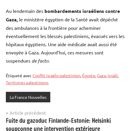
Au lendemain des
bombardements israéliens contre
Gaza,
le ministère égyptien de la Santé avait dépêché
des ambulances à la frontière pour acheminer
éventuellement les blessés palestiniens, évacués vers les
hôpitaux égyptiens. Une aide médicale avait aussi été
envoyée à Gaza. Aujourd’hui, ces mesures sont
suspendues
de facto
.
Étiqueté avec
Conflit israélo-palestinien
,
Égypte
,
Gaza
,
Israël
,
Territoires palestiniens
La France Nouvelles
Navigation
Article précédent
Fuite du gazoduc Finlande-Estonie: Helsinki
de
soupçonne une intervention extérieure