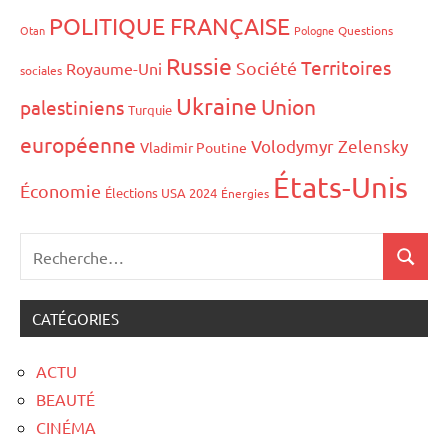
POLITIQUE FRANÇAISE
Otan
Pologne
Questions
Russie
Territoires
Société
Royaume-Uni
sociales
Ukraine
Union
palestiniens
Turquie
européenne
Volodymyr Zelensky
Vladimir Poutine
États-Unis
Économie
Élections USA 2024
Énergies
CATÉGORIES
ACTU
BEAUTÉ
CINÉMA