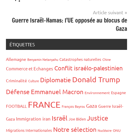
l’article
Article suivant
Guerre Israël-Hamas: l’UE opposée au blocus de
Gaza
ÉTIQUETTES
Allemagne
Catastrophes naturelles
Benyamin Netanyahu
Chine
Conflit israélo-palestinien
Commerce et Echanges
Donald Trump
Diplomatie
Criminalité
Culture
Défense
Emmanuel Macron
Espagne
Environnement
FRANCE
Gaza
FOOTBALL
Guerre Israël-
François Bayrou
Israël
Justice
iran
Immigration
Gaza
Joe Biden
Notre sélection
Migrations Internationales
Nucléaire
ONU