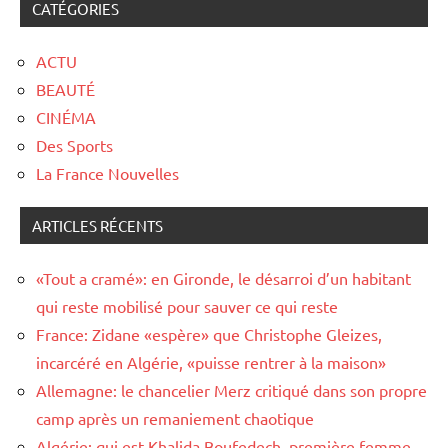
CATÉGORIES
ACTU
BEAUTÉ
CINÉMA
Des Sports
La France Nouvelles
ARTICLES RÉCENTS
«Tout a cramé»: en Gironde, le désarroi d’un habitant
qui reste mobilisé pour sauver ce qui reste
France: Zidane «espère» que Christophe Gleizes,
incarcéré en Algérie, «puisse rentrer à la maison»
Allemagne: le chancelier Merz critiqué dans son propre
camp après un remaniement chaotique
Algérie: qui est Khalida Boufedech, première femme