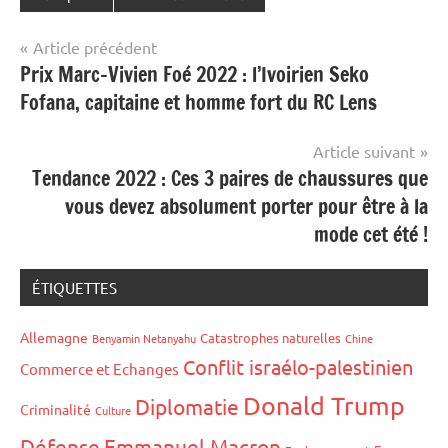
Navigation
Article précédent
Prix Marc-Vivien Foé 2022 : l’Ivoirien Seko
de
Fofana, capitaine et homme fort du RC Lens
l’article
Article suivant
Tendance 2022 : Ces 3 paires de chaussures que
vous devez absolument porter pour être à la
mode cet été !
ÉTIQUETTES
Allemagne
Catastrophes naturelles
Benyamin Netanyahu
Chine
Conflit israélo-palestinien
Commerce et Echanges
Donald Trump
Diplomatie
Criminalité
Culture
Défense
Emmanuel Macron