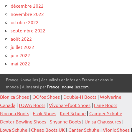
décembre 2022
novembre 2022
octobre 2022
septembre 2022
août 2022
juillet 2022
juin 2022
mai 2022
France Nouvelles | Actualités et Infos en France et dans le
monde | Alimenté par
France--nouvelles.com
.
Bionica Shoes
|
OOfos Shoes
|
Double-H Boots
|
Wolverine
Canada
|
LOWA Boots
|
Vivobarefoot Shoes
|
Lane Boots
|
Nocona Boots
|
Fizik Shoes
|
Koel Schuhe
|
Camper Schuhe
|
Dexter Bowling Shoes
|
Shyanne Boots
|
Unisa Chaussures
|
Lowa Schuhe
|
Cheap Boots UK
|
Ganter Schuhe
|
Vionic Shoes
|