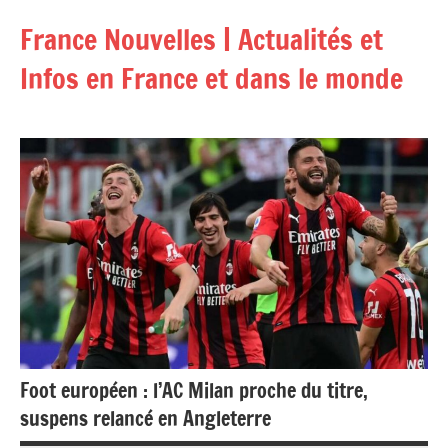
Aller
France Nouvelles | Actualités et
au
contenu
Infos en France et dans le monde
Foot européen : l’AC Milan proche du titre,
suspens relancé en Angleterre