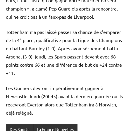
buts, il faut juste qu’on gagne notre match et on sera
champion », a clamé Pep Guardiola après la rencontre,
qui ne croit pas à un faux-pas de Liverpool.
Tottenham n’a pas laissé passer sa chance de s’emparer
e
de la 4
place, qualificative pour la Ligue des Champions
en battant Burnley (1-0). Après avoir sèchement battu
Arsenal (3-0), jeudi, les Spurs passent devant avec 68
points contre 66 et une différence de but de +24 contre
+11.
Les Gunners devront impérativement gagner à
Newcastle, lundi (20h45) avant la dernière journée où ils
recevront Everton alors que Tottenham ira à Norwich,
déjà relégué.
Des Sports
La France Nouvelles