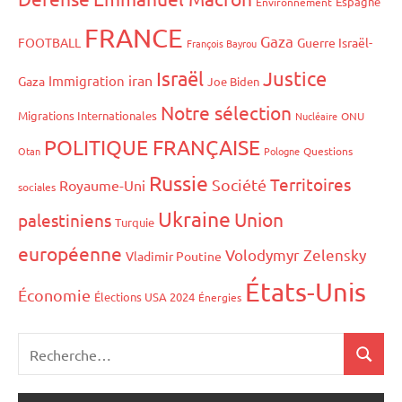
Espagne
Environnement
FRANCE
Gaza
FOOTBALL
Guerre Israël-
François Bayrou
Israël
Justice
iran
Immigration
Gaza
Joe Biden
Notre sélection
Migrations Internationales
Nucléaire
ONU
POLITIQUE FRANÇAISE
Otan
Pologne
Questions
Russie
Territoires
Société
Royaume-Uni
sociales
Ukraine
Union
palestiniens
Turquie
européenne
Volodymyr Zelensky
Vladimir Poutine
États-Unis
Économie
Élections USA 2024
Énergies