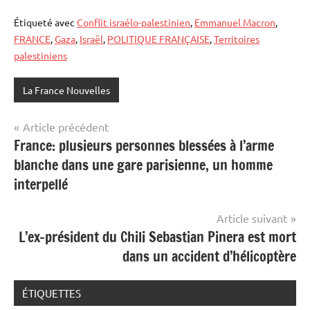
Étiqueté avec
Conflit israélo-palestinien
,
Emmanuel Macron
,
FRANCE
,
Gaza
,
Israël
,
POLITIQUE FRANÇAISE
,
Territoires
palestiniens
La France Nouvelles
Navigation
Article précédent
France: plusieurs personnes blessées à l’arme
de
blanche dans une gare parisienne, un homme
l’article
interpellé
Article suivant
L’ex-président du Chili Sebastian Pinera est mort
dans un accident d’hélicoptère
ÉTIQUETTES