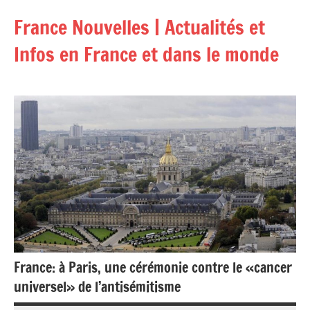
Aller
France Nouvelles | Actualités et
au
contenu
Infos en France et dans le monde
France: à Paris, une cérémonie contre le «cancer
universel» de l’antisémitisme