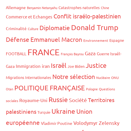
Allemagne
Catastrophes naturelles
Benyamin Netanyahu
Chine
Conflit israélo-palestinien
Commerce et Echanges
Donald Trump
Diplomatie
Criminalité
Culture
Défense
Emmanuel Macron
Espagne
Environnement
FRANCE
Gaza
FOOTBALL
Guerre Israël-
François Bayrou
Israël
Justice
iran
Immigration
Gaza
Joe Biden
Notre sélection
Migrations Internationales
Nucléaire
ONU
POLITIQUE FRANÇAISE
Otan
Pologne
Questions
Russie
Territoires
Société
Royaume-Uni
sociales
Ukraine
Union
palestiniens
Turquie
européenne
Volodymyr Zelensky
Vladimir Poutine