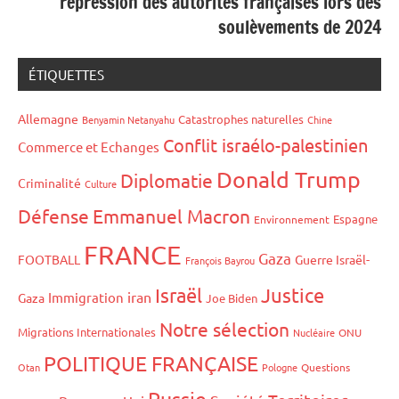
répression des autorités françaises lors des
soulèvements de 2024
ÉTIQUETTES
Allemagne
Catastrophes naturelles
Benyamin Netanyahu
Chine
Conflit israélo-palestinien
Commerce et Echanges
Donald Trump
Diplomatie
Criminalité
Culture
Défense
Emmanuel Macron
Espagne
Environnement
FRANCE
Gaza
FOOTBALL
Guerre Israël-
François Bayrou
Israël
Justice
iran
Immigration
Gaza
Joe Biden
Notre sélection
Migrations Internationales
Nucléaire
ONU
POLITIQUE FRANÇAISE
Otan
Pologne
Questions
Russie