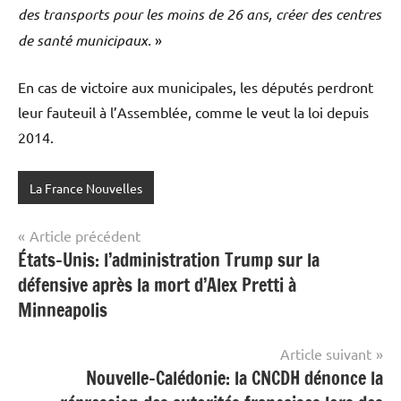
des transports pour les moins de 26 ans, créer des centres
de santé municipaux.
»
En cas de victoire aux municipales, les députés perdront
leur fauteuil à l’Assemblée, comme le veut la loi depuis
2014.
La France Nouvelles
Navigation
Article précédent
États-Unis: l’administration Trump sur la
de
défensive après la mort d’Alex Pretti à
l’article
Minneapolis
Article suivant
Nouvelle-Calédonie: la CNCDH dénonce la