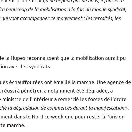
se veut prudent : «
Ça ne dépend pas de nous, il faut être
 beaucoup de la mobilisation à la fois du monde syndical,
ux qui vont accompagner ce mouvement : les retraités, les
 de la Nupes reconnaissent que la mobilisation aurait pu
ion avec les syndicats.
es échauffourées ont émaillé la marche. Une agence de
nt réussi à pénétrer, a notamment été dégradée, a
 ministre de l’Intérieur a remercié les forces de l’ordre
êché la dégradation de commerces durant la manifestation
».
ement dans le Nord ce week-end pour rester à Paris en
tte marche.