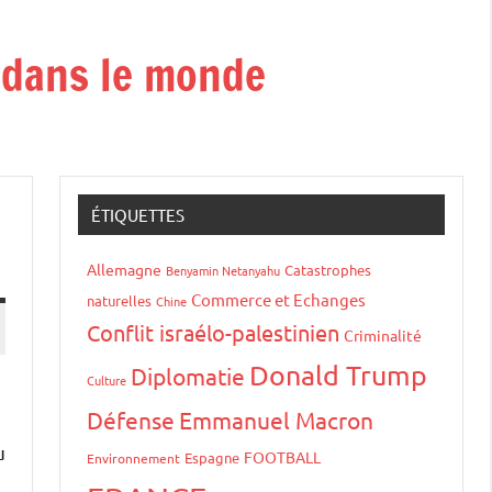
t dans le monde
ÉTIQUETTES
Allemagne
Catastrophes
Benyamin Netanyahu
Commerce et Echanges
naturelles
Chine
Conflit israélo-palestinien
Criminalité
Donald Trump
Diplomatie
Culture
Défense
Emmanuel Macron
u
FOOTBALL
Espagne
Environnement