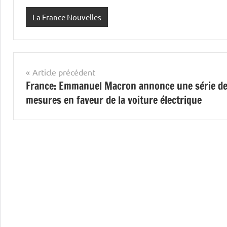
La France Nouvelles
Navigation
Article précédent
France: Emmanuel Macron annonce une série d
de
mesures en faveur de la voiture électrique
l’article