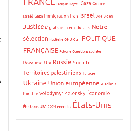
FRANCE
Gaza
Guerre
François Bayrou
Israël
iran
Immigration
Israël-Gaza
Joe Biden
Justice
Notre
Migrations Internationales
POLITIQUE
sélection
,
Nucléaire
ONU
Otan
FRANÇAISE
Pologne
Questions sociales
Russie
Société
Royaume-Uni
Territoires palestiniens
Turquie
e
Ukraine
Union européenne
Vladimir
Volodymyr Zelensky
Économie
Poutine
États-Unis
Élections USA 2024
Énergies