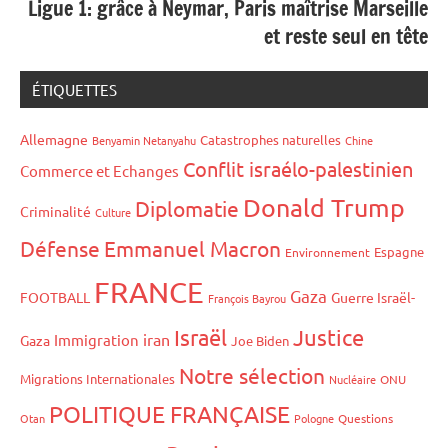
Ligue 1: grâce à Neymar, Paris maîtrise Marseille
et reste seul en tête
ÉTIQUETTES
Allemagne
Catastrophes naturelles
Benyamin Netanyahu
Chine
Conflit israélo-palestinien
Commerce et Echanges
Donald Trump
Diplomatie
Criminalité
Culture
Défense
Emmanuel Macron
Espagne
Environnement
FRANCE
Gaza
FOOTBALL
Guerre Israël-
François Bayrou
Israël
Justice
iran
Immigration
Gaza
Joe Biden
Notre sélection
Migrations Internationales
Nucléaire
ONU
POLITIQUE FRANÇAISE
Otan
Pologne
Questions