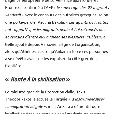
L’agence européenne de surveillance aux frontières
Frontex a confirmé à l’AFP«
le sauvetage des 92 migrants
vendredi
» avec le concours des autorités grecques, selon
une porte-parole, Paulina Bakula. «
Les agents de Frontex
ont rapporté que les migrants avaient été retrouvés nus
et certains d’entre eux avaient des blessures visibles
», a-
t-elle ajouté depuis Varsovie, siège de l’organisation,
alors qu’Athènes assure qu’Ankara a forcé ces personnes
à se dévêtir avant de les expulser du côté grec de la
frontière.
«
Honte à la civilisation
»
Le ministre grec de la Protection civile, Takis
Theodorikakos, a accusé la Turquie «
d’instrumentaliser
l’immigration illégale
», mais Ankara a démenti toute
implication dans les mauvais et dégradants traitements