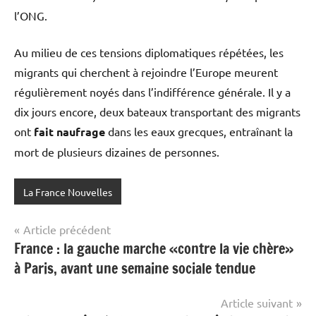
l’ONG.
Au milieu de ces tensions diplomatiques répétées, les
migrants qui cherchent à rejoindre l’Europe meurent
régulièrement noyés dans l’indifférence générale. Il y a
dix jours encore, deux bateaux transportant des migrants
ont
fait naufrage
dans les eaux grecques, entraînant la
mort de plusieurs dizaines de personnes.
La France Nouvelles
Navigation
Article précédent
France : la gauche marche «contre la vie chère»
de
à Paris, avant une semaine sociale tendue
l’article
Article suivant