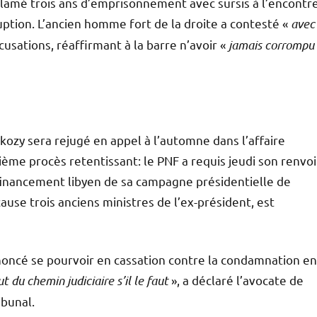
lamé trois ans d’emprisonnement avec sursis à l’encontr
uption. L’ancien homme fort de la droite a contesté «
avec
cusations, réaffirmant à la barre n’avoir «
jamais corrompu
kozy sera rejugé en appel à l’automne dans l’affaire
sième procès retentissant: le PNF a requis jeudi son renvoi
 financement libyen de sa campagne présidentielle de
ause trois anciens ministres de l’ex-président, est
noncé se pourvoir en cassation contre la condamnation en
t du chemin judiciaire s’il le faut
», a déclaré l’avocate de
ibunal.