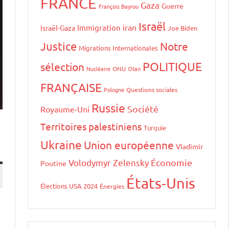
FRANCE
Gaza
Guerre
François Bayrou
Israël
iran
Immigration
Israël-Gaza
Joe Biden
Justice
Notre
Migrations Internationales
POLITIQUE
sélection
Nucléaire
ONU
Otan
FRANÇAISE
Pologne
Questions sociales
Russie
Société
Royaume-Uni
Territoires palestiniens
Turquie
Ukraine
Union européenne
Vladimir
Volodymyr Zelensky
Économie
Poutine
États-Unis
Élections USA 2024
Énergies