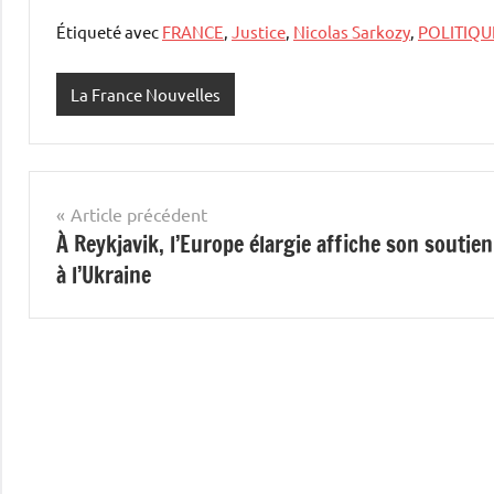
Étiqueté avec
FRANCE
,
Justice
,
Nicolas Sarkozy
,
POLITIQU
La France Nouvelles
Navigation
Article précédent
À Reykjavik, l’Europe élargie affiche son soutien
de
à l’Ukraine
l’article