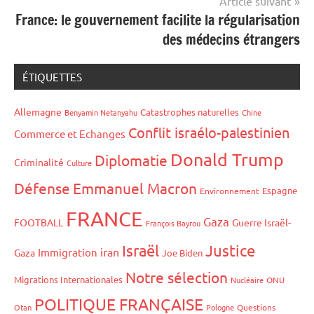
Article suivant
France: le gouvernement facilite la régularisation
des médecins étrangers
ÉTIQUETTES
Allemagne
Catastrophes naturelles
Benyamin Netanyahu
Chine
Conflit israélo-palestinien
Commerce et Echanges
Donald Trump
Diplomatie
Criminalité
Culture
Défense
Emmanuel Macron
Espagne
Environnement
FRANCE
Gaza
FOOTBALL
Guerre Israël-
François Bayrou
Israël
Justice
iran
Immigration
Gaza
Joe Biden
Notre sélection
Migrations Internationales
Nucléaire
ONU
POLITIQUE FRANÇAISE
Otan
Pologne
Questions