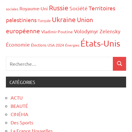
Russie
Territoires
Société
Royaume-Uni
sociales
Ukraine
Union
palestiniens
Turquie
européenne
Volodymyr Zelensky
Vladimir Poutine
États-Unis
Économie
Élections USA 2024
Énergies
CATÉGORIES
ACTU
BEAUTÉ
CINÉMA
Des Sports
La France Nouvelles