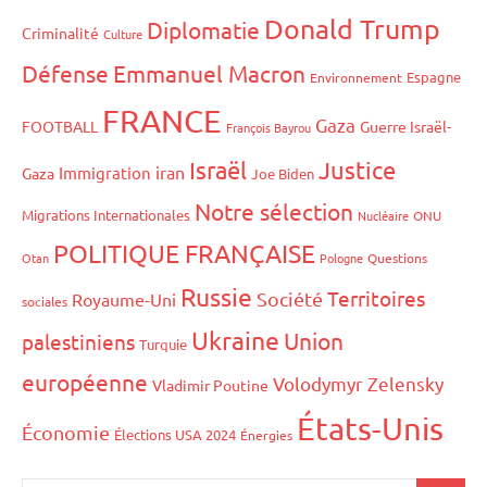
Donald Trump
Diplomatie
Criminalité
Culture
Défense
Emmanuel Macron
Espagne
Environnement
FRANCE
Gaza
FOOTBALL
Guerre Israël-
François Bayrou
Israël
Justice
iran
Immigration
Gaza
Joe Biden
Notre sélection
Migrations Internationales
Nucléaire
ONU
POLITIQUE FRANÇAISE
Otan
Pologne
Questions
Russie
Territoires
Société
Royaume-Uni
sociales
Ukraine
Union
palestiniens
Turquie
européenne
Volodymyr Zelensky
Vladimir Poutine
États-Unis
Économie
Élections USA 2024
Énergies