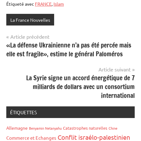
Étiqueté avec
FRANCE
,
Islam
La France Nouvelles
Navigation
Article précédent
«La défense Ukrainienne n’a pas été percée mais
de
elle est fragile», estime le général Paloméros
l’article
Article suivant
La Syrie signe un accord énergétique de 7
milliards de dollars avec un consortium
international
ÉTIQUETTES
Allemagne
Catastrophes naturelles
Benyamin Netanyahu
Chine
Conflit israélo-palestinien
Commerce et Echanges