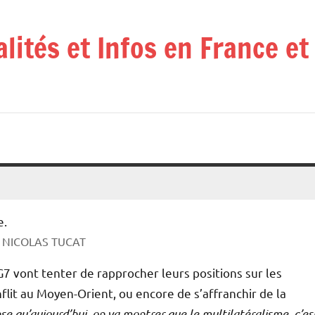
alités et Infos en France e
P – NICOLAS TUCAT
G7 vont tenter de rapprocher leurs positions sur les
lit au Moyen-Orient, ou encore de s’affranchir de la
se qu’aujourd’hui, on va montrer que le multilatéralisme, c’es