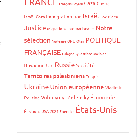
FRANCE
Gaza
Guerre
François Bayrou
Israël
iran
Immigration
Israël-Gaza
Joe Biden
Justice
Notre
Migrations Internationales
POLITIQUE
sélection
Nucléaire
ONU
Otan
t
FRANÇAISE
Pologne
Questions sociales
Russie
Société
Royaume-Uni
Territoires palestiniens
Turquie
Ukraine
Union européenne
Vladimir
Volodymyr Zelensky
Économie
Poutine
États-Unis
Élections USA 2024
Énergies