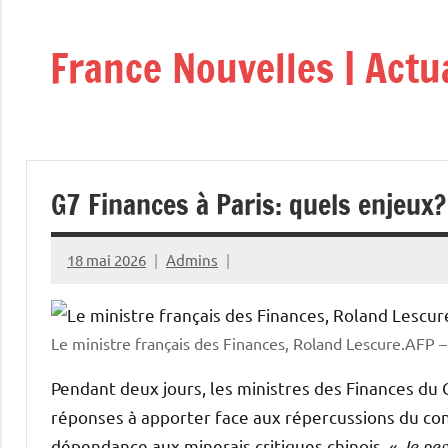
Aller
au
France Nouvelles | Actu
contenu
G7 Finances à Paris: quels enjeux?
18 mai 2026
Admins
Le ministre français des Finances, Roland Lescure.AF
Pendant deux jours, les ministres des Finances du 
réponses à apporter face aux répercussions du conf
dépendance aux minerais critiques chinois. «
Je pen