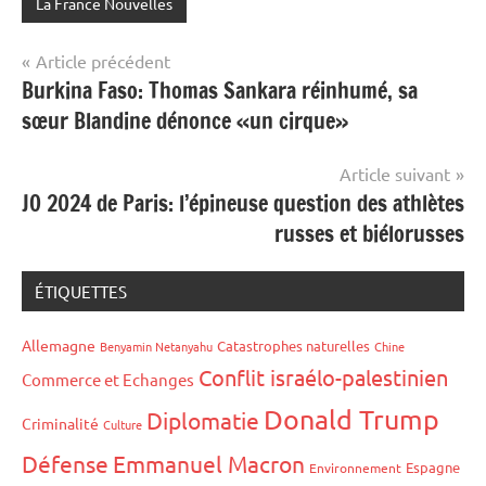
La France Nouvelles
Navigation
Article précédent
Burkina Faso: Thomas Sankara réinhumé, sa
de
sœur Blandine dénonce «un cirque»
l’article
Article suivant
JO 2024 de Paris: l’épineuse question des athlètes
russes et biélorusses
ÉTIQUETTES
Allemagne
Catastrophes naturelles
Benyamin Netanyahu
Chine
Conflit israélo-palestinien
Commerce et Echanges
Donald Trump
Diplomatie
Criminalité
Culture
Défense
Emmanuel Macron
Espagne
Environnement