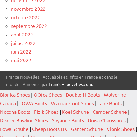
novembre 2022
octobre 2022
septembre 2022
août 2022
juillet 2022
juin 2022
mai 2022
France Nouvelles | Actualités et Infos en France et dans le
monde | Alimenté par
France--nouvelles.com
.
Bionica Shoes
|
OOfos Shoes
|
Double-H Boots
|
Wolverine
Canada
|
LOWA Boots
|
Vivobarefoot Shoes
|
Lane Boots
|
Nocona Boots
|
Fizik Shoes
|
Koel Schuhe
|
Camper Schuhe
|
Dexter Bowling Shoes
|
Shyanne Boots
|
Unisa Chaussures
|
Lowa Schuhe
|
Cheap Boots UK
|
Ganter Schuhe
|
Vionic Shoes
|