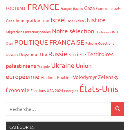
FRANCE
Gaza
FOOTBALL
Guerre Israël-
François Bayrou
Israël
Justice
iran
Immigration
Gaza
Joe Biden
Notre sélection
Migrations Internationales
Nucléaire
ONU
POLITIQUE FRANÇAISE
Otan
Pologne
Questions
Russie
Territoires
Société
Royaume-Uni
sociales
Ukraine
Union
palestiniens
Turquie
européenne
Volodymyr Zelensky
Vladimir Poutine
États-Unis
Économie
Élections USA 2024
Énergies
CATÉGORIES