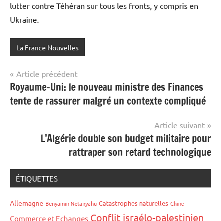
lutter contre Téhéran sur tous les fronts, y compris en
Ukraine.
La France Nouvelles
Navigation
Article précédent
Royaume-Uni: le nouveau ministre des Finances
de
tente de rassurer malgré un contexte compliqué
l’article
Article suivant
L’Algérie double son budget militaire pour
rattraper son retard technologique
ÉTIQUETTES
Allemagne
Catastrophes naturelles
Benyamin Netanyahu
Chine
Conflit israélo-palestinien
Commerce et Echanges