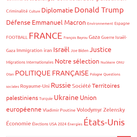
Donald Trump
Diplomatie
Criminalité
Culture
Défense
Emmanuel Macron
Espagne
Environnement
FRANCE
Gaza
FOOTBALL
Guerre Israël-
François Bayrou
Israël
Justice
iran
Immigration
Gaza
Joe Biden
Notre sélection
Migrations Internationales
Nucléaire
ONU
POLITIQUE FRANÇAISE
Otan
Pologne
Questions
Russie
Territoires
Société
Royaume-Uni
sociales
Ukraine
Union
palestiniens
Turquie
européenne
Volodymyr Zelensky
Vladimir Poutine
États-Unis
Économie
Élections USA 2024
Énergies