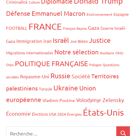
Donald Trump
Diplomatie
Criminalité
Culture
Défense
Emmanuel Macron
Espagne
Environnement
FRANCE
Gaza
FOOTBALL
Guerre Israël-
François Bayrou
Israël
Justice
iran
Immigration
Gaza
Joe Biden
Notre sélection
Migrations Internationales
Nucléaire
ONU
POLITIQUE FRANÇAISE
Otan
Pologne
Questions
Russie
Territoires
Société
Royaume-Uni
sociales
Ukraine
Union
palestiniens
Turquie
européenne
Volodymyr Zelensky
Vladimir Poutine
États-Unis
Économie
Élections USA 2024
Énergies