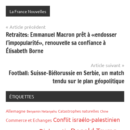
La France Nouvelles
Navigation
Article précédent
Retraites: Emmanuel Macron prêt à «endosser
de
l’impopularité», renouvelle sa confiance à
l’article
Élisabeth Borne
Article suivant
Football: Suisse-Biélorussie en Serbie, un match
tendu sur le plan géopolitique
ÉTIQUETTES
Allemagne
Catastrophes naturelles
Benyamin Netanyahu
Chine
Conflit israélo-palestinien
Commerce et Echanges