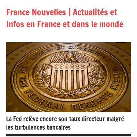
Aller
France Nouvelles | Actualités et
au
contenu
Infos en France et dans le monde
La Fed relève encore son taux directeur malgré
les turbulences bancaires