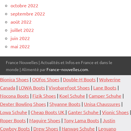
octobre 2022
septembre 2022
août 2022
juillet 2022
juin 2022
mai 2022
France Nouvelles | Actualités et Infos en France et dans le
monde | Alimenté par
France--nouvelles.com
.
Bionica Shoes
|
OOfos Shoes
|
Double-H Boots
|
Wolverine
Canada
|
LOWA Boots
|
Vivobarefoot Shoes
|
Lane Boots
|
Nocona Boots
|
Fizik Shoes
|
Koel Schuhe
|
Camper Schuhe
|
Dexter Bowling Shoes
|
Shyanne Boots
|
Unisa Chaussures
|
Lowa Schuhe
|
Cheap Boots UK
|
Ganter Schuhe
|
Vionic Shoes
|
Roper Boots
|
Maguire Shoes
|
Tony Lama Boots
|
Justin
Cowboy Boots
|
Drew Shoes
|
Hanwag Schuhe
|
Leguano