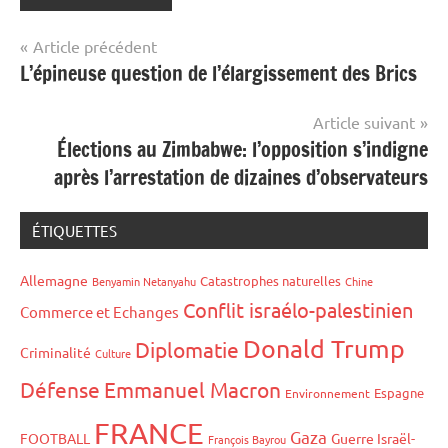
Navigation
Article précédent
L’épineuse question de l’élargissement des Brics
de
l’article
Article suivant
Élections au Zimbabwe: l’opposition s’indigne
après l’arrestation de dizaines d’observateurs
ÉTIQUETTES
Allemagne
Catastrophes naturelles
Benyamin Netanyahu
Chine
Conflit israélo-palestinien
Commerce et Echanges
Donald Trump
Diplomatie
Criminalité
Culture
Défense
Emmanuel Macron
Espagne
Environnement
FRANCE
Gaza
FOOTBALL
Guerre Israël-
François Bayrou