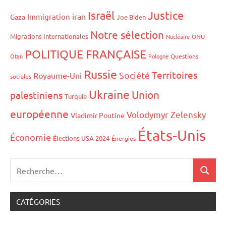
Israël
Justice
iran
Immigration
Gaza
Joe Biden
Notre sélection
Migrations Internationales
Nucléaire
ONU
POLITIQUE FRANÇAISE
Otan
Pologne
Questions
Russie
Territoires
Société
Royaume-Uni
sociales
Ukraine
Union
palestiniens
Turquie
européenne
Volodymyr Zelensky
Vladimir Poutine
États-Unis
Économie
Élections USA 2024
Énergies
CATÉGORIES