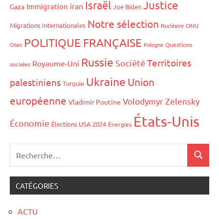
Israël
Justice
iran
Immigration
Gaza
Joe Biden
Notre sélection
Migrations Internationales
Nucléaire
ONU
POLITIQUE FRANÇAISE
Otan
Pologne
Questions
Russie
Territoires
Société
Royaume-Uni
sociales
Ukraine
Union
palestiniens
Turquie
européenne
Volodymyr Zelensky
Vladimir Poutine
États-Unis
Économie
Élections USA 2024
Énergies
CATÉGORIES
ACTU