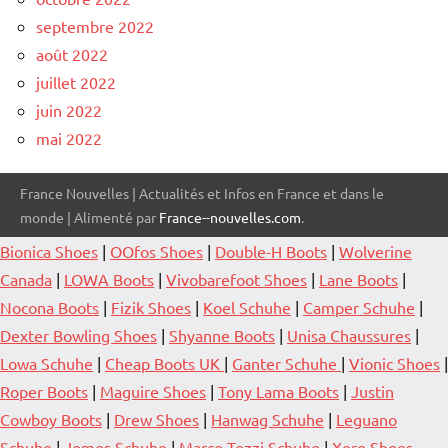
septembre 2022
août 2022
juillet 2022
juin 2022
mai 2022
France Nouvelles | Actualités et Infos en France et dans le
monde | Alimenté par
France--nouvelles.com
.
Bionica Shoes
|
OOfos Shoes
|
Double-H Boots
|
Wolverine
Canada
|
LOWA Boots
|
Vivobarefoot Shoes
|
Lane Boots
|
Nocona Boots
|
Fizik Shoes
|
Koel Schuhe
|
Camper Schuhe
|
Dexter Bowling Shoes
|
Shyanne Boots
|
Unisa Chaussures
|
Lowa Schuhe
|
Cheap Boots UK
|
Ganter Schuhe
|
Vionic Shoes
|
Roper Boots
|
Maguire Shoes
|
Tony Lama Boots
|
Justin
Cowboy Boots
|
Drew Shoes
|
Hanwag Schuhe
|
Leguano
Schuhe
|
Jomos Schuhe
|
Marco Tozzi Schuhe
|
Xero Shoes