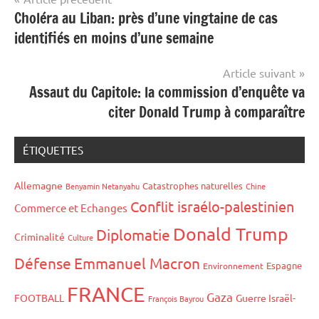
Choléra au Liban: près d’une vingtaine de cas
de
identifiés en moins d’une semaine
l’article
Article suivant
Assaut du Capitole: la commission d’enquête va
citer Donald Trump à comparaître
ÉTIQUETTES
Allemagne
Catastrophes naturelles
Benyamin Netanyahu
Chine
Conflit israélo-palestinien
Commerce et Echanges
Donald Trump
Diplomatie
Criminalité
Culture
Défense
Emmanuel Macron
Espagne
Environnement
FRANCE
Gaza
FOOTBALL
Guerre Israël-
François Bayrou