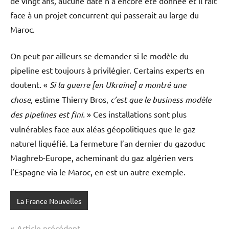
de vingt ans, aucune date n’a encore été donnée et il fait
face à un projet concurrent qui passerait au large du
Maroc.
On peut par ailleurs se demander si le modèle du
pipeline est toujours à privilégier. Certains experts en
doutent. «
Si la guerre [en Ukraine] a montré une
chose,
estime Thierry Bros,
c’est que le business modèle
des pipelines est fini.
» Ces installations sont plus
vulnérables face aux aléas géopolitiques que le gaz
naturel liquéfié. La fermeture l’an dernier du gazoduc
Maghreb-Europe, acheminant du gaz algérien vers
l’Espagne via le Maroc, en est un autre exemple.
La France Nouvelles
Navigation
Article précédent