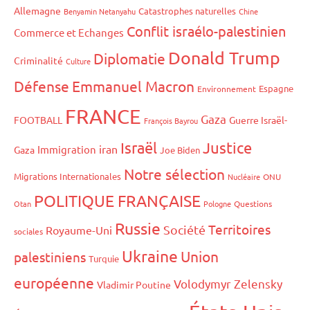
Allemagne
Catastrophes naturelles
Benyamin Netanyahu
Chine
Conflit israélo-palestinien
Commerce et Echanges
Donald Trump
Diplomatie
Criminalité
Culture
Défense
Emmanuel Macron
Espagne
Environnement
FRANCE
Gaza
FOOTBALL
Guerre Israël-
François Bayrou
Israël
Justice
iran
Immigration
Gaza
Joe Biden
Notre sélection
Migrations Internationales
Nucléaire
ONU
POLITIQUE FRANÇAISE
Otan
Pologne
Questions
Russie
Territoires
Société
Royaume-Uni
sociales
Ukraine
Union
palestiniens
Turquie
européenne
Volodymyr Zelensky
Vladimir Poutine