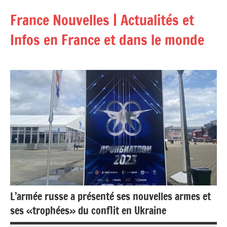
Aller
France Nouvelles | Actualités et
au
contenu
Infos en France et dans le monde
L’armée russe a présenté ses nouvelles armes et
ses «trophées» du conflit en Ukraine