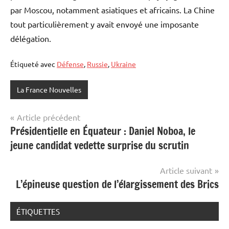
par Moscou, notamment asiatiques et africains. La Chine
tout particulièrement y avait envoyé une imposante
délégation.
Étiqueté avec
Défense
,
Russie
,
Ukraine
La France Nouvelles
Navigation
Article précédent
Présidentielle en Équateur : Daniel Noboa, le
de
jeune candidat vedette surprise du scrutin
l’article
Article suivant
L’épineuse question de l’élargissement des Brics
ÉTIQUETTES