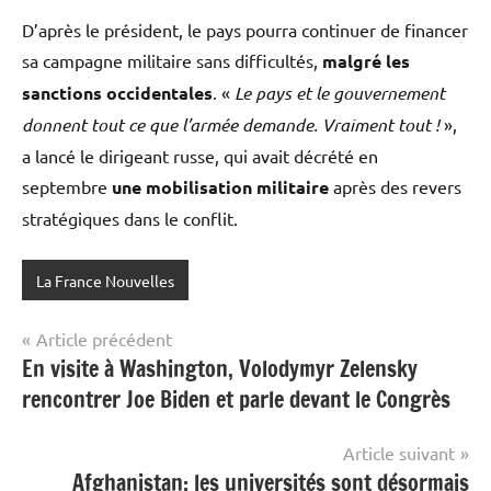
D’après le président, le pays pourra continuer de financer
sa campagne militaire sans difficultés,
malgré les
sanctions occidentales
. «
Le pays et le gouvernement
donnent tout ce que l’armée demande. Vraiment tout !
»,
a lancé le dirigeant russe, qui avait décrété en
septembre
une mobilisation militaire
après des revers
stratégiques dans le conflit.
La France Nouvelles
Navigation
Article précédent
En visite à Washington, Volodymyr Zelensky
de
rencontrer Joe Biden et parle devant le Congrès
l’article
Article suivant
Afghanistan: les universités sont désormais