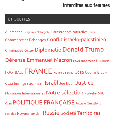
interdites aux femmes
ÉTIQUETTES
Allemagne
Catastrophes naturelles
Benyamin Netanyahu
Chine
Conflit israélo-palestinien
Commerce et Echanges
Donald Trump
Diplomatie
Criminalité
Culture
Défense
Emmanuel Macron
Espagne
Environnement
FRANCE
Gaza
FOOTBALL
Guerre Israël-
François Bayrou
Israël
Justice
iran
Immigration
Gaza
Joe Biden
Notre sélection
Migrations Internationales
Nucléaire
ONU
POLITIQUE FRANÇAISE
Otan
Pologne
Questions
Russie
Territoires
Société
Royaume-Uni
sociales