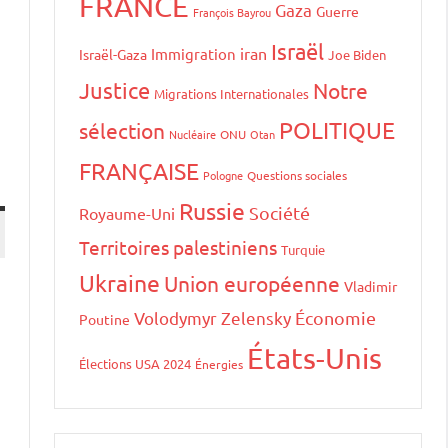
FRANCE
Gaza
Guerre
François Bayrou
Israël
iran
Immigration
Israël-Gaza
Joe Biden
Justice
Notre
Migrations Internationales
POLITIQUE
sélection
Nucléaire
ONU
Otan
FRANÇAISE
Pologne
Questions sociales
Russie
Société
Royaume-Uni
Territoires palestiniens
Turquie
Ukraine
Union européenne
Vladimir
Volodymyr Zelensky
Économie
Poutine
États-Unis
Élections USA 2024
Énergies