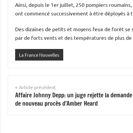
Ainsi, depuis le 1er juillet, 250 pompiers roumains,
ont commencé successivement à être déployés à tr
Des dizaines de petits et moyens feux de forêt se
par de forts vents et des températures de plus de 
La France Nouvelles
Navigation
Article précédent
Affaire Johnny Depp: un juge rejette la demande
de
de nouveau procès d’Amber Heard
l’article