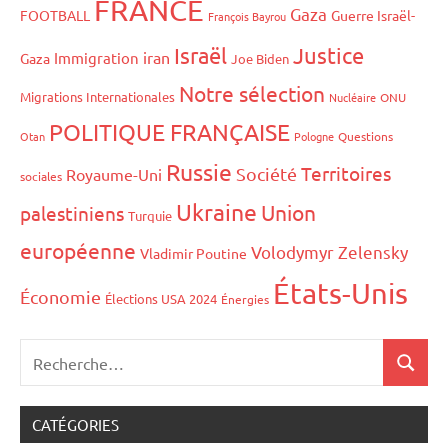
FRANCE
Gaza
FOOTBALL
Guerre Israël-
François Bayrou
Israël
Justice
iran
Immigration
Gaza
Joe Biden
Notre sélection
Migrations Internationales
Nucléaire
ONU
POLITIQUE FRANÇAISE
Otan
Pologne
Questions
Russie
Territoires
Société
Royaume-Uni
sociales
Ukraine
Union
palestiniens
Turquie
européenne
Volodymyr Zelensky
Vladimir Poutine
États-Unis
Économie
Élections USA 2024
Énergies
CATÉGORIES