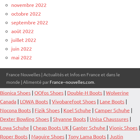
novembre 2022
octobre 2022
septembre 2022
août 2022
juillet 2022
juin 2022
mai 2022
France Nouvelles | Actualités et Infos en France et dans le
monde | Alimenté par
France--nouvelles.com
.
Bionica Shoes
|
OOfos Shoes
|
Double-H Boots
|
Wolverine
Canada
|
LOWA Boots
|
Vivobarefoot Shoes
|
Lane Boots
|
Nocona Boots
|
Fizik Shoes
|
Koel Schuhe
|
Camper Schuhe
|
Dexter Bowling Shoes
|
Shyanne Boots
|
Unisa Chaussures
|
Lowa Schuhe
|
Cheap Boots UK
|
Ganter Schuhe
|
Vionic Shoes
|
Roper Boots
|
Maguire Shoes
|
Tony Lama Boots
|
Justin