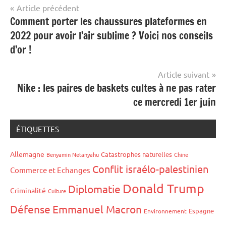
Navigation
Article précédent
Comment porter les chaussures plateformes en
de
2022 pour avoir l’air sublime ? Voici nos conseils
l’article
d’or !
Article suivant
Nike : les paires de baskets cultes à ne pas rater
ce mercredi 1er juin
ÉTIQUETTES
Allemagne
Catastrophes naturelles
Benyamin Netanyahu
Chine
Conflit israélo-palestinien
Commerce et Echanges
Donald Trump
Diplomatie
Criminalité
Culture
Défense
Emmanuel Macron
Espagne
Environnement