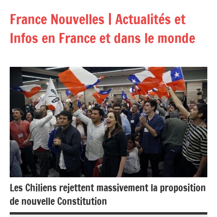
Aller
France Nouvelles | Actualités et
au
contenu
Infos en France et dans le monde
Les Chiliens rejettent massivement la proposition
de nouvelle Constitution