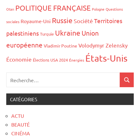
POLITIQUE FRANÇAISE
Otan
Pologne
Questions
Russie
Territoires
Société
Royaume-Uni
sociales
Ukraine
Union
palestiniens
Turquie
européenne
Volodymyr Zelensky
Vladimir Poutine
États-Unis
Économie
Élections USA 2024
Énergies
CATÉGORIES
ACTU
BEAUTÉ
CINÉMA