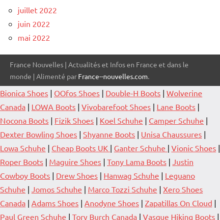
juillet 2022
juin 2022
mai 2022
France Nouvelles | Actualités et Infos en France et dans le
monde | Alimenté par
France--nouvelles.com
.
Bionica Shoes
|
OOfos Shoes
|
Double-H Boots
|
Wolverine
Canada
|
LOWA Boots
|
Vivobarefoot Shoes
|
Lane Boots
|
Nocona Boots
|
Fizik Shoes
|
Koel Schuhe
|
Camper Schuhe
|
Dexter Bowling Shoes
|
Shyanne Boots
|
Unisa Chaussures
|
Lowa Schuhe
|
Cheap Boots UK
|
Ganter Schuhe
|
Vionic Shoes
|
Roper Boots
|
Maguire Shoes
|
Tony Lama Boots
|
Justin
Cowboy Boots
|
Drew Shoes
|
Hanwag Schuhe
|
Leguano
Schuhe
|
Jomos Schuhe
|
Marco Tozzi Schuhe
|
Xero Shoes
Canada
|
Adams Shoes
|
Anodyne Shoes
|
Zapatillas On Cloud
|
Paul Green Schuhe
|
Tory Burch Canada
|
Vasque Hiking Boots
|