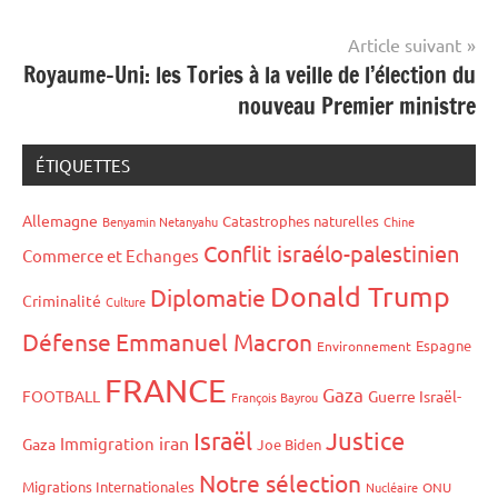
l’article
Article suivant
Royaume-Uni: les Tories à la veille de l’élection du
nouveau Premier ministre
ÉTIQUETTES
Allemagne
Catastrophes naturelles
Benyamin Netanyahu
Chine
Conflit israélo-palestinien
Commerce et Echanges
Donald Trump
Diplomatie
Criminalité
Culture
Défense
Emmanuel Macron
Espagne
Environnement
FRANCE
Gaza
FOOTBALL
Guerre Israël-
François Bayrou
Israël
Justice
iran
Immigration
Gaza
Joe Biden
Notre sélection
Migrations Internationales
Nucléaire
ONU