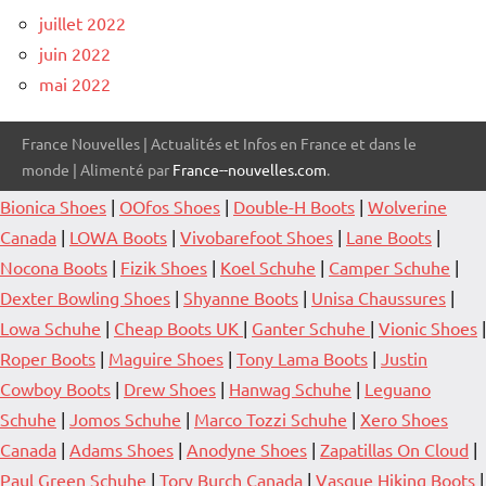
juillet 2022
juin 2022
mai 2022
France Nouvelles | Actualités et Infos en France et dans le
monde | Alimenté par
France--nouvelles.com
.
Bionica Shoes
|
OOfos Shoes
|
Double-H Boots
|
Wolverine
Canada
|
LOWA Boots
|
Vivobarefoot Shoes
|
Lane Boots
|
Nocona Boots
|
Fizik Shoes
|
Koel Schuhe
|
Camper Schuhe
|
Dexter Bowling Shoes
|
Shyanne Boots
|
Unisa Chaussures
|
Lowa Schuhe
|
Cheap Boots UK
|
Ganter Schuhe
|
Vionic Shoes
|
Roper Boots
|
Maguire Shoes
|
Tony Lama Boots
|
Justin
Cowboy Boots
|
Drew Shoes
|
Hanwag Schuhe
|
Leguano
Schuhe
|
Jomos Schuhe
|
Marco Tozzi Schuhe
|
Xero Shoes
Canada
|
Adams Shoes
|
Anodyne Shoes
|
Zapatillas On Cloud
|
Paul Green Schuhe
|
Tory Burch Canada
|
Vasque Hiking Boots
|