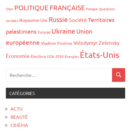
POLITIQUE FRANÇAISE
Otan
Pologne
Questions
Russie
Territoires
Société
Royaume-Uni
sociales
Ukraine
Union
palestiniens
Turquie
européenne
Volodymyr Zelensky
Vladimir Poutine
États-Unis
Économie
Élections USA 2024
Énergies
CATÉGORIES
ACTU
BEAUTÉ
CINÉMA