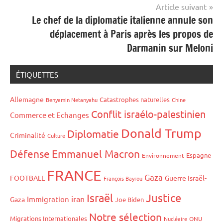
Article suivant
Le chef de la diplomatie italienne annule son
déplacement à Paris après les propos de
Darmanin sur Meloni
ÉTIQUETTES
Allemagne
Catastrophes naturelles
Benyamin Netanyahu
Chine
Conflit israélo-palestinien
Commerce et Echanges
Donald Trump
Diplomatie
Criminalité
Culture
Défense
Emmanuel Macron
Espagne
Environnement
FRANCE
Gaza
FOOTBALL
Guerre Israël-
François Bayrou
Israël
Justice
iran
Immigration
Gaza
Joe Biden
Notre sélection
Migrations Internationales
Nucléaire
ONU