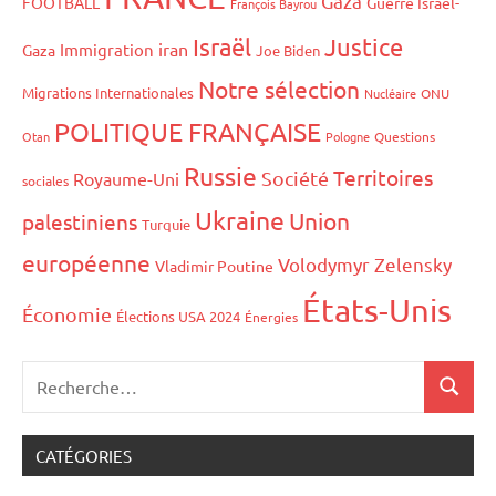
Gaza
FOOTBALL
Guerre Israël-
François Bayrou
Israël
Justice
iran
Immigration
Gaza
Joe Biden
Notre sélection
Migrations Internationales
Nucléaire
ONU
POLITIQUE FRANÇAISE
Otan
Pologne
Questions
Russie
Territoires
Société
Royaume-Uni
sociales
Ukraine
Union
palestiniens
Turquie
européenne
Volodymyr Zelensky
Vladimir Poutine
États-Unis
Économie
Élections USA 2024
Énergies
CATÉGORIES