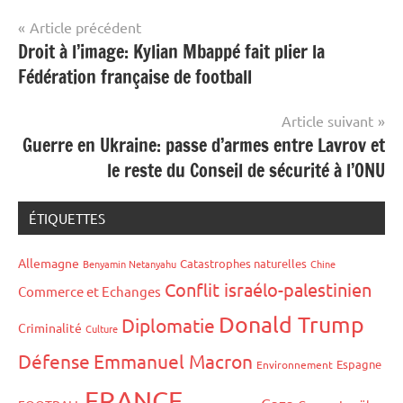
Navigation
Article précédent
Droit à l’image: Kylian Mbappé fait plier la
de
Fédération française de football
l’article
Article suivant
Guerre en Ukraine: passe d’armes entre Lavrov et
le reste du Conseil de sécurité à l’ONU
ÉTIQUETTES
Allemagne
Catastrophes naturelles
Benyamin Netanyahu
Chine
Conflit israélo-palestinien
Commerce et Echanges
Donald Trump
Diplomatie
Criminalité
Culture
Défense
Emmanuel Macron
Espagne
Environnement
FRANCE