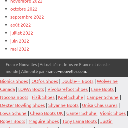
novembre 2022
octobre 2022
septembre 2022
août 2022
juillet 2022
juin 2022
mai 2022
France Nouvelles | Actualités et Infos en France et dans le
monde | Alimenté par
France--nouvelles.com
.
Bionica Shoes
|
OOfos Shoes
|
Double-H Boots
|
Wolverine
Canada
|
LOWA Boots
|
Vivobarefoot Shoes
|
Lane Boots
|
Nocona Boots
|
Fizik Shoes
|
Koel Schuhe
|
Camper Schuhe
|
Dexter Bowling Shoes
|
Shyanne Boots
|
Unisa Chaussures
|
Lowa Schuhe
|
Cheap Boots UK
|
Ganter Schuhe
|
Vionic Shoes
|
Roper Boots
|
Maguire Shoes
|
Tony Lama Boots
|
Justin