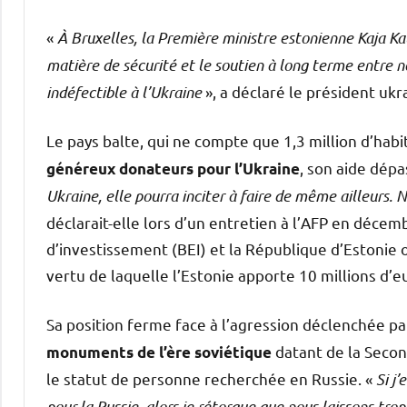
«
À Bruxelles, la Première ministre estonienne Kaja K
matière de sécurité et le soutien à long terme entre n
indéfectible à l’Ukraine
», a déclaré le président uk
Le pays balte, qui ne compte que 1,3 million d’hab
, son aide dépa
généreux donateurs pour l’Ukraine
Ukraine, elle pourra inciter à faire de même ailleurs. 
déclarait-elle lors d’un entretien à l’AFP en déc
d’investissement (BEI) et la République d’Estonie 
vertu de laquelle l’Estonie apporte 10 millions d’
Sa position ferme face à l’agression déclenchée pa
datant de la Secon
monuments de l’ère soviétique
le statut de personne recherchée en Russie. «
Si j
pour la Russie, alors je rétorque que nous laissons trop