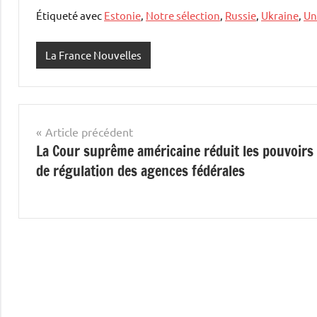
Étiqueté avec
Estonie
,
Notre sélection
,
Russie
,
Ukraine
,
Un
La France Nouvelles
Navigation
Article précédent
La Cour suprême américaine réduit les pouvoirs
de
de régulation des agences fédérales
l’article