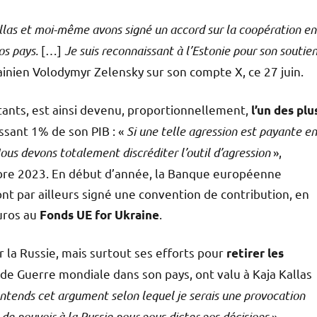
allas et moi-même avons signé un accord sur la coopération en
os pays.
[…]
Je suis reconnaissant à l’Estonie pour son soutie
rainien Volodymyr Zelensky sur son compte X, ce 27 juin.
itants, est ainsi devenu, proportionnellement,
l’un des plu
ssant 1% de son PIB : «
Si une telle agression est payante en
Nous devons totalement discréditer l’outil d’agression
»,
embre 2023. En début d’année, la Banque européenne
ont par ailleurs signé une convention de contribution, en
euros au
.
Fonds UE for Ukraine
r la Russie, mais surtout ses efforts pour
retirer les
de Guerre mondiale dans son pays, ont valu à Kaja Kallas
’entends cet argument selon lequel je serais une provocation
 de pouvoir à la Russie pour nous dicter nos décisions
»,