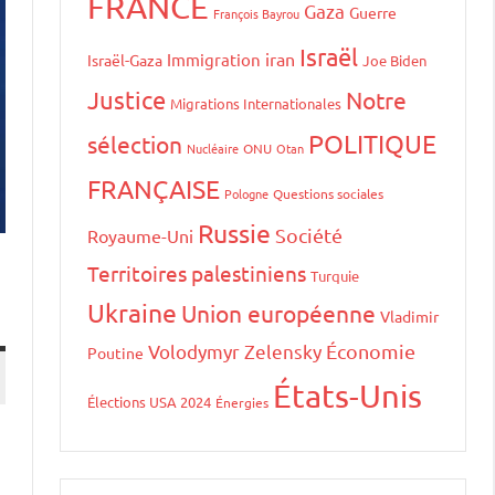
FRANCE
Gaza
Guerre
François Bayrou
Israël
iran
Immigration
Israël-Gaza
Joe Biden
Justice
Notre
Migrations Internationales
POLITIQUE
sélection
Nucléaire
ONU
Otan
FRANÇAISE
Pologne
Questions sociales
Russie
Société
Royaume-Uni
Territoires palestiniens
Turquie
Ukraine
Union européenne
Vladimir
Volodymyr Zelensky
Économie
Poutine
États-Unis
Élections USA 2024
Énergies