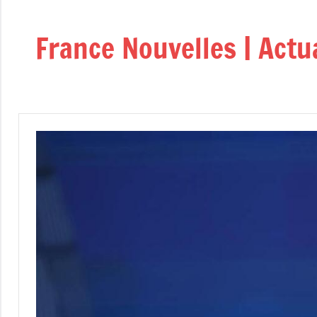
Aller
au
France Nouvelles | Actu
contenu