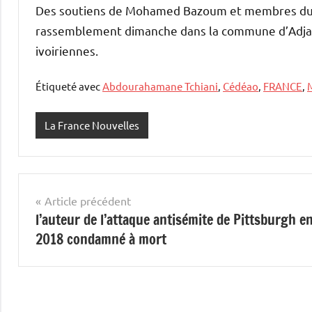
Des soutiens de Mohamed Bazoum et membres du PN
rassemblement dimanche dans la commune d’Adjamé.
ivoiriennes.
Étiqueté avec
Abdourahamane Tchiani
,
Cédéao
,
FRANCE
,
La France Nouvelles
Navigation
Article précédent
l’auteur de l’attaque antisémite de Pittsburgh e
de
2018 condamné à mort
l’article