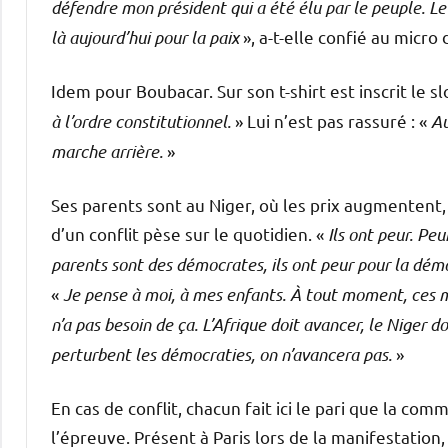
défendre mon président qui a été élu par le peuple. Le N
là aujourd’hui pour la paix
», a-t-elle confié au micro
Idem pour Boubacar. Sur son t-shirt est inscrit le sl
à l’ordre constitutionnel.
» Lui n’est pas rassuré : «
Au
marche arrière.
»
Ses parents sont au Niger, où les prix augmentent, où
d’un conflit pèse sur le quotidien. «
Ils ont peur. Peu
parents sont des démocrates, ils ont peur pour la dém
«
Je pense à moi, à mes enfants. À tout moment, ces mi
n’a pas besoin de ça. L’Afrique doit avancer, le Niger do
perturbent les démocraties, on n’avancera pas.
»
En cas de conflit, chacun fait ici le pari que la c
l’épreuve. Présent à Paris lors de la manifestati