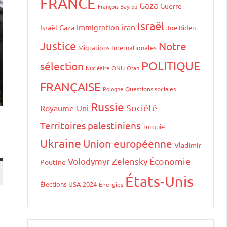
FRANCE
Gaza
Guerre
François Bayrou
Israël
iran
Immigration
Israël-Gaza
Joe Biden
Justice
Notre
Migrations Internationales
POLITIQUE
sélection
Nucléaire
ONU
Otan
FRANÇAISE
Pologne
Questions sociales
Russie
Société
Royaume-Uni
Territoires palestiniens
Turquie
Ukraine
Union européenne
Vladimir
Volodymyr Zelensky
Économie
Poutine
États-Unis
Élections USA 2024
Énergies